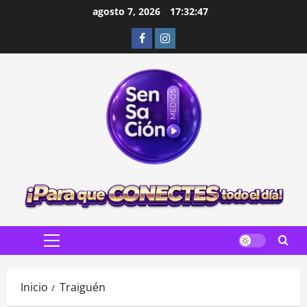
Saltar
agosto 7, 2026
17:32:48
al
Facebook
Instagram
contenido
Menú
principal
Inicio
Traiguén