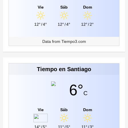
Vie
Sáb
Dom
12°
/
4°
12°
/
4°
12°
/
2°
Data from
Tiempo3.com
Tiempo en Santiago
6°
C
Vie
Sáb
Dom
14°
/
5°
11°
/
5°
11°
/
3°