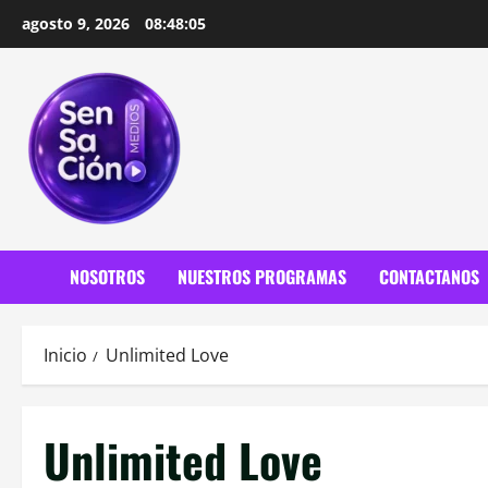
Saltar
agosto 9, 2026
08:48:06
al
contenido
NOSOTROS
NUESTROS PROGRAMAS
CONTACTANOS
Inicio
Unlimited Love
Unlimited Love