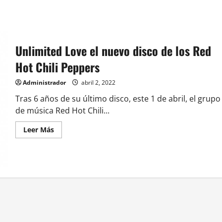
Unlimited Love el nuevo disco de los Red
Hot Chili Peppers
Administrador
abril 2, 2022
Tras 6 años de su último disco, este 1 de abril, el grupo
de música Red Hot Chili...
Leer
Leer Más
más
acerca
de
Unlimited
Love
el
nuevo
disco
de
los
Red
Hot
Chili