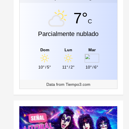
7°
C
Parcialmente nublado
Dom
Lun
Mar
10°
/
5°
11°
/
2°
10°
/
6°
Data from
Tiempo3.com