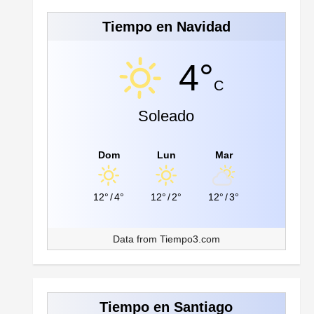
Tiempo en Navidad
4°
C
Soleado
Dom
Lun
Mar
12°
/
4°
12°
/
2°
12°
/
3°
Data from
Tiempo3.com
Tiempo en Santiago