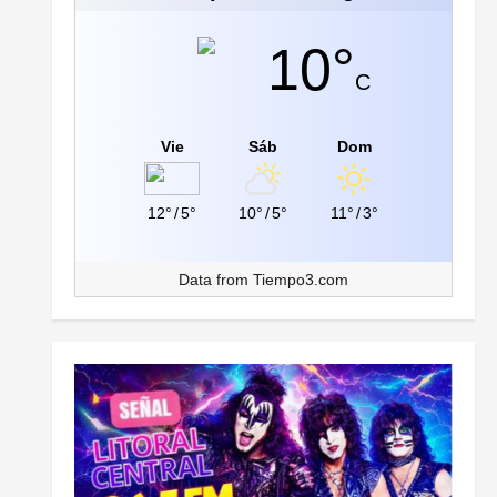
10°
C
Vie
Sáb
Dom
12°
/
5°
10°
/
5°
11°
/
3°
Data from
Tiempo3.com