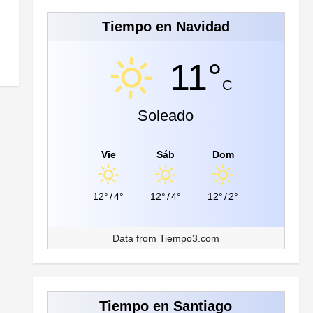
Tiempo en Navidad
11°
C
Soleado
Vie
Sáb
Dom
12°
/
4°
12°
/
4°
12°
/
2°
Data from
Tiempo3.com
Tiempo en Santiago