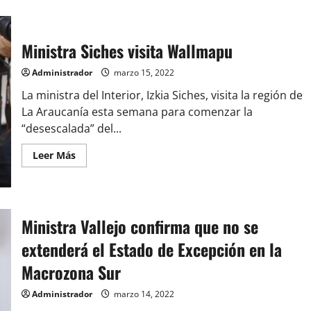
Ministra Siches visita Wallmapu
Administrador
marzo 15, 2022
La ministra del Interior, Izkia Siches, visita la región de
La Araucanía esta semana para comenzar la
“desescalada” del...
Leer
Leer Más
más
acerca
de
Ministra
Siches
visita
Ministra Vallejo confirma que no se
Wallmapu
extenderá el Estado de Excepción en la
Macrozona Sur
Administrador
marzo 14, 2022