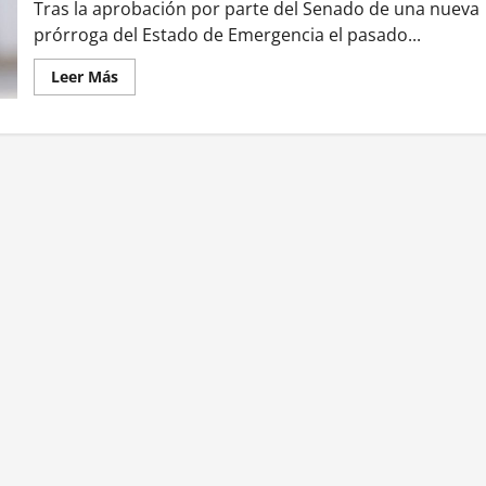
Tras la aprobación por parte del Senado de una nueva
prórroga del Estado de Emergencia el pasado...
Leer
Leer Más
más
acerca
de
Ministra
Vallejo
confirma
que
no
se
extenderá
el
Estado
de
Excepción
en
la
Macrozona
Sur