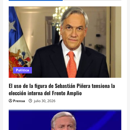
c
i
ó
n
d
e
Política
e
El uso de la figura de Sebastián Piñera tensiona la
n
elección interna del Frente Amplio
t
Prensa
julio 30, 2026
r
a