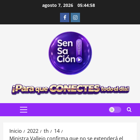
Saltar
agosto 7, 2026
05:44:59
al
Facebook
Instagram
contenido
Menú
principal
Inicio
2022
th
14
Ministra Vallejo confirma que no se extenderá el