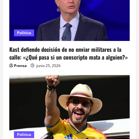
d
a
s
Política
Kast defiende decisión de no enviar militares a la
calle: «¿Qué pasa si un conscripto mata a alguien?»
Prensa
junio 25, 2026
Política