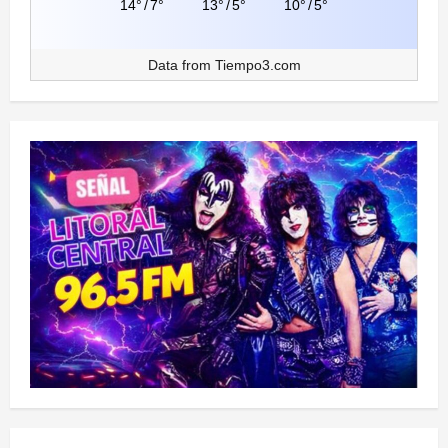
14°
/
7°
13°
/
5°
10°
/
5°
Data from
Tiempo3.com