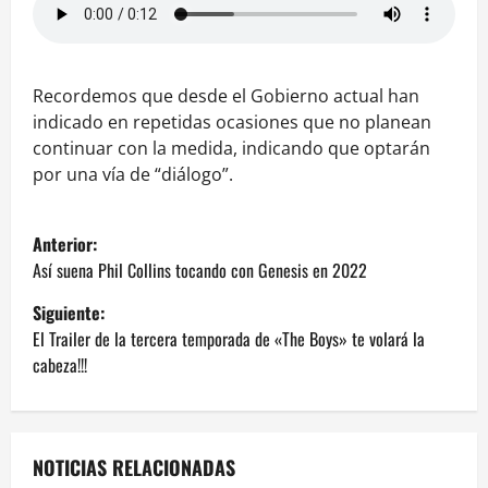
Recordemos que desde el Gobierno actual han
indicado en repetidas ocasiones que no planean
continuar con la medida, indicando que optarán
por una vía de “diálogo”.
N
Anterior:
a
Así suena Phil Collins tocando con Genesis en 2022
Siguiente:
v
El Trailer de la tercera temporada de «The Boys» te volará la
e
cabeza!!!
g
a
NOTICIAS RELACIONADAS