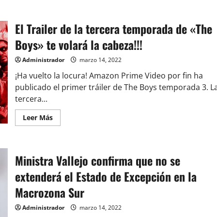
El Trailer de la tercera temporada de «The
Boys» te volará la cabeza!!!
Administrador
marzo 14, 2022
¡Ha vuelto la locura! Amazon Prime Video por fin ha
publicado el primer tráiler de The Boys temporada 3. L
tercera...
Leer
Leer Más
más
acerca
de
El
Trailer
Ministra Vallejo confirma que no se
de
la
tercera
extenderá el Estado de Excepción en la
temporada
de
Macrozona Sur
«The
Boys»
te
Administrador
marzo 14, 2022
volará