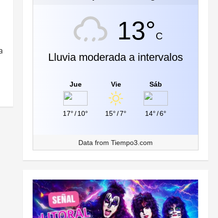
13°
C
a
Lluvia moderada a intervalos
Jue
Vie
Sáb
17°
/
10°
15°
/
7°
14°
/
6°
Data from
Tiempo3.com