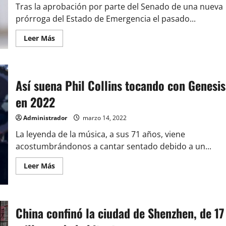
la
Tras la aprobación por parte del Senado de una nueva
cabeza!!!
prórroga del Estado de Emergencia el pasado...
Leer
Leer Más
más
acerca
de
Ministra
Vallejo
confirma
Así suena Phil Collins tocando con Genesis
que
no
en 2022
se
extenderá
el
Administrador
marzo 14, 2022
Estado
de
La leyenda de la música, a sus 71 años, viene
Excepción
en
acostumbrándonos a cantar sentado debido a un...
la
Macrozona
Sur
Leer
Leer Más
más
acerca
de
Así
suena
Phil
China confinó la ciudad de Shenzhen, de 17
Collins
tocando