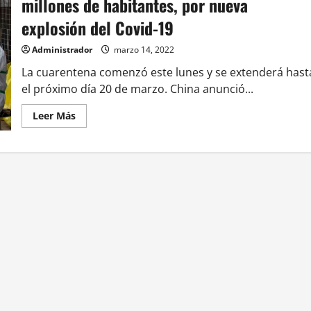
millones de habitantes, por nueva
con
Genesis
explosión del Covid-19
en
2022
Administrador
marzo 14, 2022
La cuarentena comenzó este lunes y se extenderá hast
el próximo día 20 de marzo. China anunció...
Leer
Leer Más
más
acerca
de
China
confinó
la
ciudad
de
Shenzhen,
de
17
millones
de
habitantes,
por
nueva
explosión
del
Covid-
19