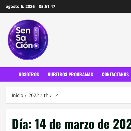
Saltar
agosto 6, 2026
05:51:49
al
contenido
NOSOTROS
NUESTROS PROGRAMAS
CONTACTANOS
Inicio
2022
th
14
Día:
14 de marzo de 20