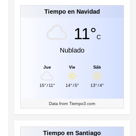
Tiempo en Navidad
11°
C
Nublado
Jue
Vie
Sáb
15°
/
11°
14°
/
5°
13°
/
4°
Data from
Tiempo3.com
Tiempo en Santiago