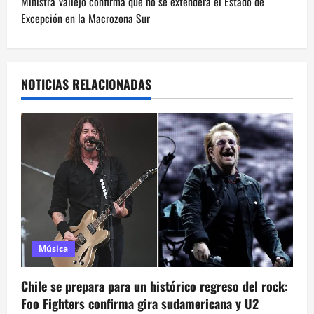
e
Ministra Vallejo confirma que no se extenderá el Estado de
Excepción en la Macrozona Sur
g
a
NOTICIAS RELACIONADAS
c
i
ó
n
d
e
Música
e
Chile se prepara para un histórico regreso del rock:
n
Foo Fighters confirma gira sudamericana y U2