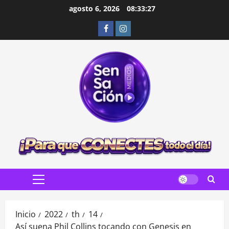
Saltar
agosto 6, 2026
08:33:28
al
Facebook
Instagram
contenido
Menú
principal
Inicio
2022
th
14
Así suena Phil Collins tocando con Genesis en