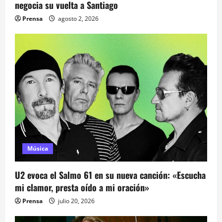
negocia su vuelta a Santiago
t
Prensa
agosto 2, 2026
r
a
d
a
s
Música
U2 evoca el Salmo 61 en su nueva canción: «Escucha
mi clamor, presta oído a mi oración»
Prensa
julio 20, 2026