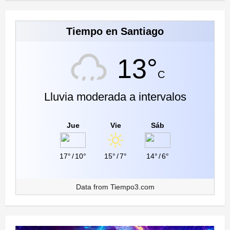
Tiempo en Santiago
13°
C
Lluvia moderada a intervalos
Jue
Vie
Sáb
17°
/
10°
15°
/
7°
14°
/
6°
Data from
Tiempo3.com