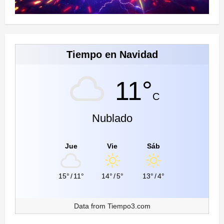
Tiempo en Navidad
11°
C
Nublado
Jue
Vie
Sáb
15°
/
11°
14°
/
5°
13°
/
4°
Data from
Tiempo3.com