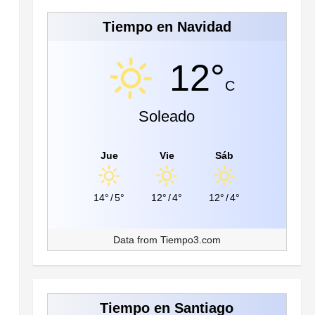
Tiempo en Navidad
12°
C
Soleado
Jue
Vie
Sáb
14°
/
5°
12°
/
4°
12°
/
4°
Data from
Tiempo3.com
Tiempo en Santiago