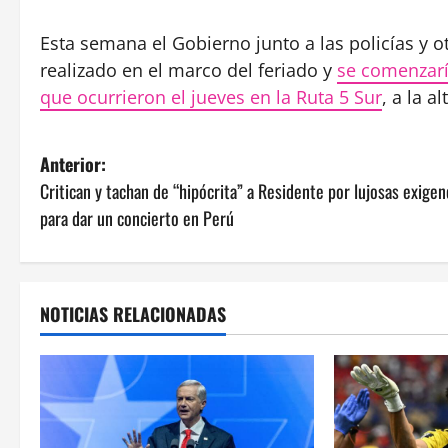
Esta semana el Gobierno junto a las policías y 
realizado en el marco del feriado y
se comenzarí
que ocurrieron el jueves en la Ruta 5 Sur
, a la 
N
Anterior:
Critican y tachan de “hipócrita” a Residente por lujosas exigen
a
para dar un concierto en Perú
v
e
NOTICIAS RELACIONADAS
g
a
c