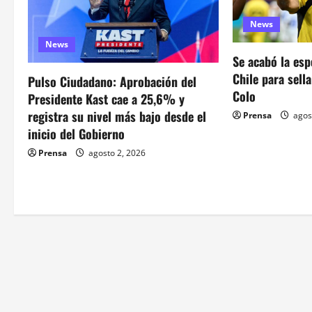
i
News
ó
News
Se acabó la esp
n
Chile para sell
Pulso Ciudadano: Aprobación del
d
Colo
Presidente Kast cae a 25,6% y
registra su nivel más bajo desde el
Prensa
agos
e
inicio del Gobierno
e
Prensa
agosto 2, 2026
n
t
r
a
d