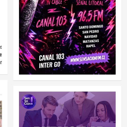
:
ue
r