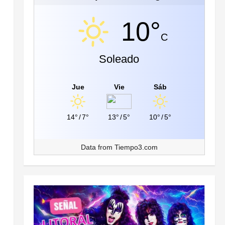
10°
C
Soleado
Jue
Vie
Sáb
14°
/
7°
13°
/
5°
10°
/
5°
Data from
Tiempo3.com