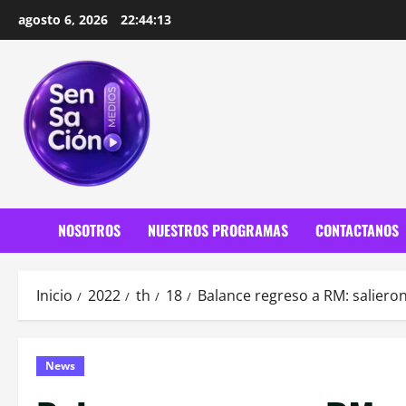
Saltar
agosto 6, 2026
22:44:15
al
contenido
NOSOTROS
NUESTROS PROGRAMAS
CONTACTANOS
Inicio
2022
th
18
Balance regreso a RM: salieron
News