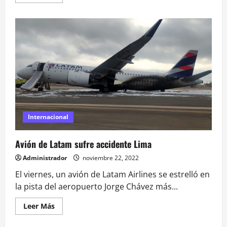
más
acerca
de
Fallece
cantautor
Pablo
Milanés
Internacional
Avión de Latam sufre accidente Lima
Administrador
noviembre 22, 2022
El viernes, un avión de Latam Airlines se estrelló en
la pista del aeropuerto Jorge Chávez más...
Leer
Leer Más
más
acerca
de