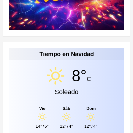
Tiempo en Navidad
8°
C
Soleado
Vie
Sáb
Dom
14°
/
5°
12°
/
4°
12°
/
4°