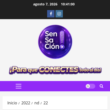
Saltar
agosto 7, 2026
10:41:02
al
Facebook
Instagram
contenido
Menú
principal
Inicio
2022
nd
22