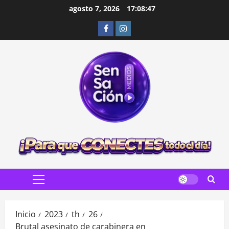
Saltar
agosto 7, 2026
17:08:48
al
Facebook
Instagram
contenido
Menú
principal
Inicio
2023
th
26
Brutal asesinato de carabinera en