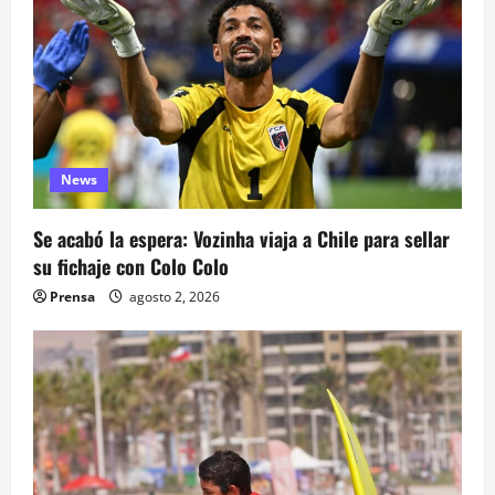
d
a
s
News
Se acabó la espera: Vozinha viaja a Chile para sellar
su fichaje con Colo Colo
Prensa
agosto 2, 2026