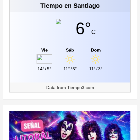
Tiempo en Santiago
6°
C
Vie
Sáb
Dom
14°
/
5°
11°
/
5°
11°
/
3°
Data from
Tiempo3.com