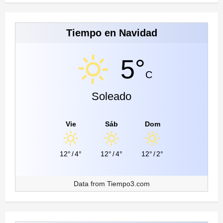
Tiempo en Navidad
5°
C
Soleado
Vie
Sáb
Dom
12°
/
4°
12°
/
4°
12°
/
2°
Data from
Tiempo3.com