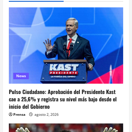
c
i
ó
n
d
e
News
e
n
Pulso Ciudadano: Aprobación del Presidente Kast
cae a 25,6% y registra su nivel más bajo desde el
t
inicio del Gobierno
r
Prensa
agosto 2, 2026
a