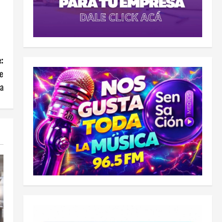
:
e
ia