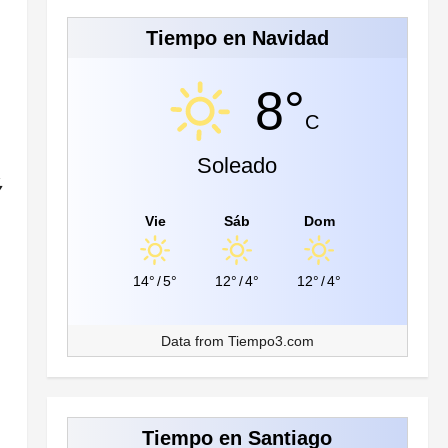
Tiempo en Navidad
8°
C
Soleado
,
Vie
Sáb
Dom
14°
/
5°
12°
/
4°
12°
/
4°
Data from
Tiempo3.com
Tiempo en Santiago