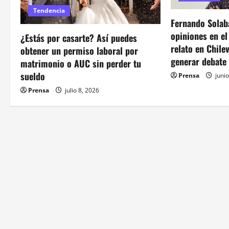
ó
Tendencia
Fernando Solaba
n
opiniones en e
¿Estás por casarte? Así puedes
d
relato en Chile
obtener un permiso laboral por
generar debate
matrimonio o AUC sin perder tu
e
sueldo
Prensa
junio
e
Prensa
julio 8, 2026
n
t
r
a
d
a