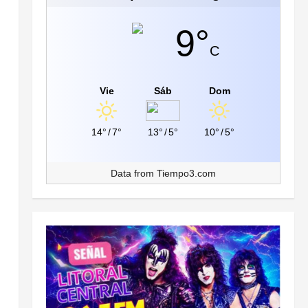
9°
C
Vie
Sáb
Dom
14°
/
7°
13°
/
5°
10°
/
5°
Data from
Tiempo3.com