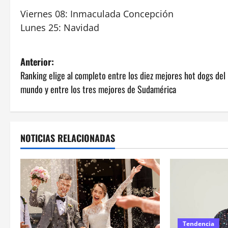
Viernes 08: Inmaculada Concepción
Lunes 25: Navidad
N
Anterior:
Ranking elige al completo entre los diez mejores hot dogs del
a
mundo y entre los tres mejores de Sudamérica
v
e
NOTICIAS RELACIONADAS
g
a
c
i
Tendencia