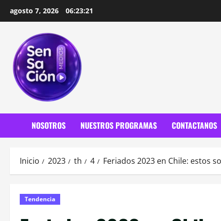
Saltar
agosto 7, 2026
06:23:23
al
contenido
NOSOTROS
NUESTROS PROGRAMAS
CONTACTANOS
Inicio
2023
th
4
Feriados 2023 en Chile: estos so
Tendencia