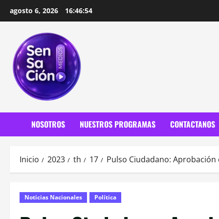
Saltar
agosto 6, 2026
16:46:56
al
contenido
NOSOTROS
NUESTROS PROGRAMAS
CONTACTANOS
Inicio
2023
th
17
Pulso Ciudadano: Aprobación d
Noticias Nacionales
Política