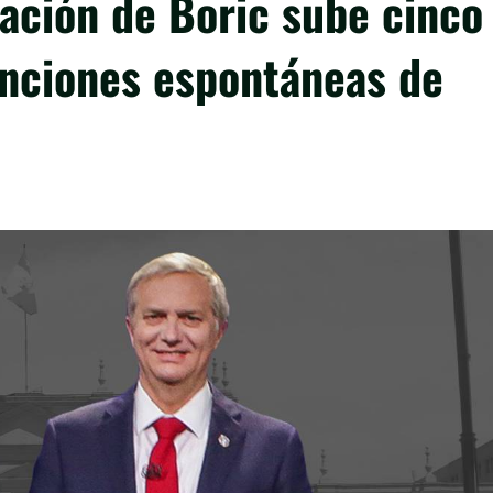
ación de Boric sube cinco
enciones espontáneas de