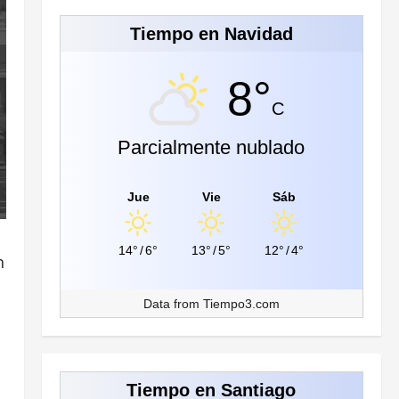
Tiempo en Navidad
8°
C
Parcialmente nublado
Jue
Vie
Sáb
14°
/
6°
13°
/
5°
12°
/
4°
n
Data from
Tiempo3.com
Tiempo en Santiago