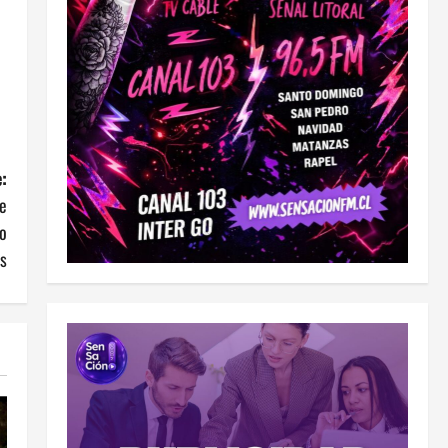
:
de
io
is