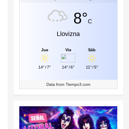
8°
C
Llovizna
Jue
Vie
Sáb
14°
/
7°
14°
/
6°
11°
/
5°
Data from
Tiempo3.com