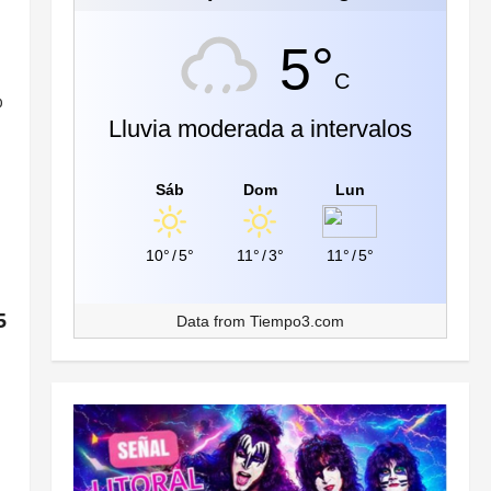
5°
C
%
Lluvia moderada a intervalos
Sáb
Dom
Lun
10°
/
5°
11°
/
3°
11°
/
5°
5
Data from
Tiempo3.com