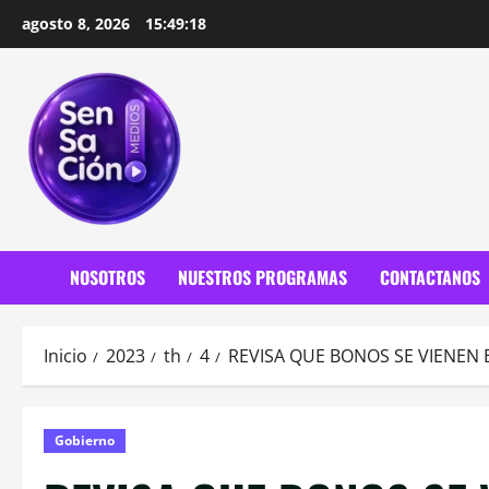
Saltar
agosto 8, 2026
15:49:20
al
contenido
NOSOTROS
NUESTROS PROGRAMAS
CONTACTANOS
Inicio
2023
th
4
REVISA QUE BONOS SE VIENEN 
Gobierno