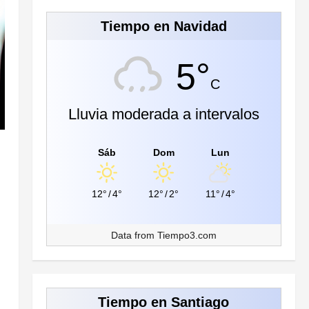
Tiempo en Navidad
5°
C
Lluvia moderada a intervalos
Sáb
Dom
Lun
12°
/
4°
12°
/
2°
11°
/
4°
Data from
Tiempo3.com
Tiempo en Santiago