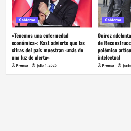
i
ó
Gobierno
Gobierno
n
«Tenemos una enfermedad
Quiroz adelant
d
económica»: Kast advierte que las
de Reconstrucci
cifras del país muestran «más de
polémico artíc
e
una luz de alerta»
intelectual
e
Prensa
julio 1, 2026
Prensa
junio
n
t
r
a
d