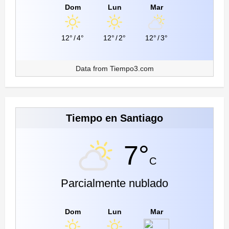
Dom
Lun
Mar
12°
/
4°
12°
/
2°
12°
/
3°
Data from
Tiempo3.com
Tiempo en Santiago
7°
C
Parcialmente nublado
Dom
Lun
Mar