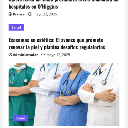
n
hospitales en O’Higgins
t
Prensa
mayo 22, 2026
r
Salud
a
Exosomas en estética: El avance que promete
renovar la piel y plantea desafíos regulatorios
d
Administrador
mayo 12, 2025
a
s
Salud