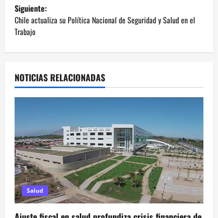
v
Siguiente:
e
Chile actualiza su Política Nacional de Seguridad y Salud en el
Trabajo
g
a
NOTICIAS RELACIONADAS
c
i
ó
n
d
e
Salud
e
Ajuste fiscal en salud profundiza crisis financiera de