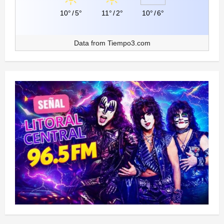
10°
/
5°
11°
/
2°
10°
/
6°
Data from
Tiempo3.com