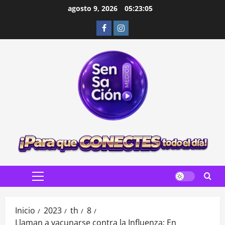
Saltar
agosto 9, 2026
05:23:07
al
Facebook
Instagram
contenido
Menú
principal
Inicio
2023
th
8
Llaman a vacunarse contra la Influenza: En