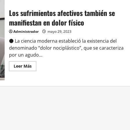
serían
solo
Los sufrimientos afectivos también se
tres
uniformados:
indagan
manifiestan en dolor físico
a
5
mil
Administrador
mayo 29, 2023
carabineros
vinculados
● La ciencia moderna estableció la existencia del
a
KnightsBridge
denominado “dolor nociplástico”, que se caracteriza
por un agudo...
Leer
Leer Más
más
acerca
de
<strong>Los
sufrimientos
afectivos
también
se
manifiestan
en
dolor
físico</strong>