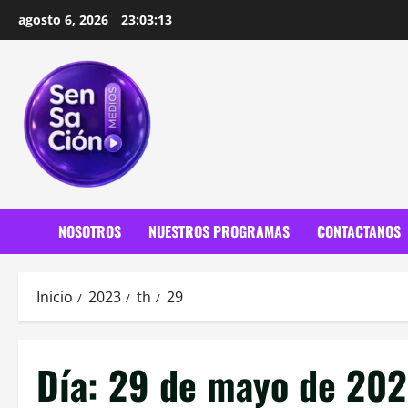
Saltar
agosto 6, 2026
23:03:14
al
contenido
NOSOTROS
NUESTROS PROGRAMAS
CONTACTANOS
Inicio
2023
th
29
Día:
29 de mayo de 20