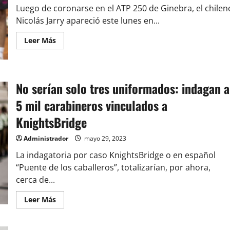
y
Luego de coronarse en el ATP 250 de Ginebra, el chilen
Tohá
se
Nicolás Jarry apareció este lunes en...
mete
entre
Leer
Leer Más
los
más
«presidenciables»
acerca
de
Nicolás
Jarry
da
No serían solo tres uniformados: indagan a
gran
salto
5 mil carabineros vinculados a
en
el
KnightsBridge
ranking
ATP
y
Administrador
mayo 29, 2023
alcanza
su
La indagatoria por caso KnightsBridge o en español
mejor
posición
“Puente de los caballeros”, totalizarían, por ahora,
histórica
cerca de...
Leer
Leer Más
más
acerca
de
No