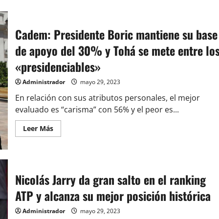
Cadem: Presidente Boric mantiene su base
de apoyo del 30% y Tohá se mete entre lo
«presidenciables»
Administrador
mayo 29, 2023
En relación con sus atributos personales, el mejor
evaluado es “carisma” con 56% y el peor es...
Leer
Leer Más
más
acerca
de
Cadem:
Presidente
Boric
Nicolás Jarry da gran salto en el ranking
mantiene
su
base
ATP y alcanza su mejor posición histórica
de
apoyo
del
Administrador
mayo 29, 2023
30%