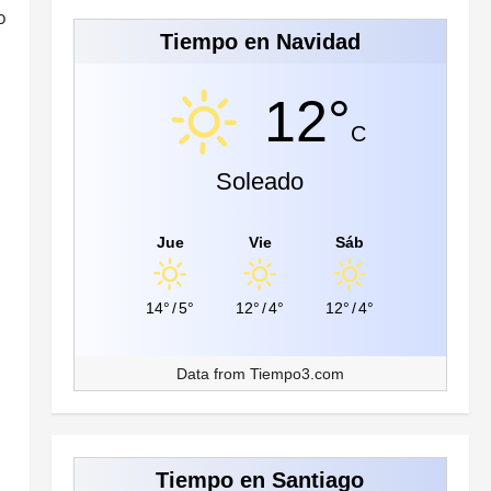
o
Tiempo en Navidad
12°
C
Soleado
Jue
Vie
Sáb
14°
/
5°
12°
/
4°
12°
/
4°
Data from
Tiempo3.com
Tiempo en Santiago