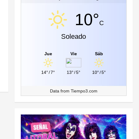
10°
C
Soleado
Jue
Vie
Sáb
14°
/
7°
13°
/
5°
10°
/
5°
Data from
Tiempo3.com