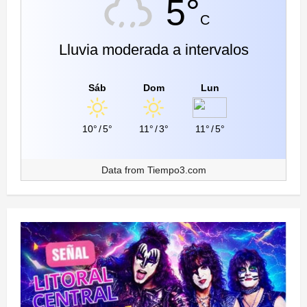
5°
C
Lluvia moderada a intervalos
Sáb
Dom
Lun
10°
/
5°
11°
/
3°
11°
/
5°
Data from
Tiempo3.com