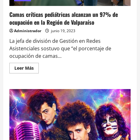
Camas críticas pediátricas alcanzan un 97% de
ocupación en la Región de Valparaíso
Administrador
junio 19, 2023
La jefa de división de Gestión en Redes
Asistenciales sostuvo que “el porcentaje de
ocupación de camas...
Leer
Leer Más
más
acerca
de
Camas
críticas
pediátricas
alcanzan
un
97%
de
ocupación
en
la
Región
de
Valparaíso