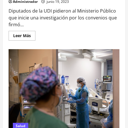
Administrador
junio 19, 2023
Diputados de la UDI pidieron al Ministerio Público
que inicie una investigación por los convenios que
firmó...
Leer
Leer Más
más
acerca
de
UDI
pide
a
Fiscalía
investigar
convenios
entre
Seremi
y
fundación
de
pareja
de
diputada
Pérez
(RD)
Salud