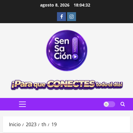
Saltar
agosto 8, 2026
18:04:34
al
Facebook
Instagram
contenido
Menú
principal
Inicio
2023
th
19