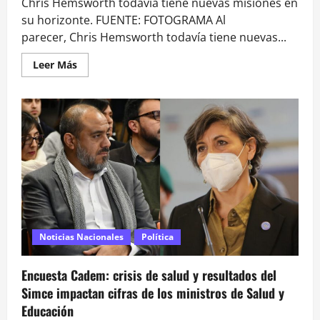
Chris Hemsworth todavía tiene nuevas misiones en
su horizonte. FUENTE: FOTOGRAMA Al
parecer, Chris Hemsworth todavía tiene nuevas...
Leer
Leer Más
más
acerca
de
Todo
lo
que
sabemos
de
‘Tyler
Rake
3’,
la
tercera
película
de
la
saga
Noticias Nacionales
Política
de
acción
de
Encuesta Cadem: crisis de salud y resultados del
Chris
Hemsworth
Simce impactan cifras de los ministros de Salud y
en
Netflix
Educación