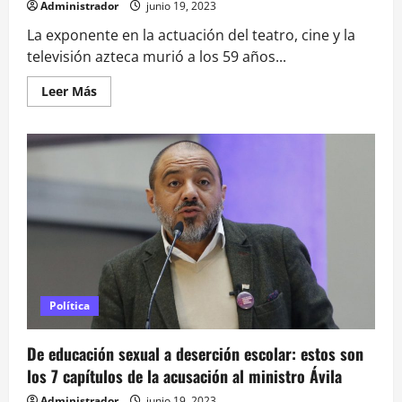
Administrador
junio 19, 2023
La exponente en la actuación del teatro, cine y la
televisión azteca murió a los 59 años...
Leer
Leer Más
más
acerca
de
Muere
destada
actriz
mexicana
Rosario
Zúñiga
Política
De educación sexual a deserción escolar: estos son
los 7 capítulos de la acusación al ministro Ávila
Administrador
junio 19, 2023