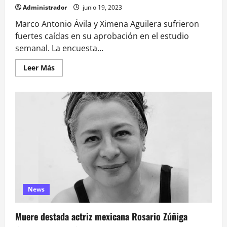
Administrador
junio 19, 2023
Marco Antonio Ávila y Ximena Aguilera sufrieron
fuertes caídas en su aprobación en el estudio
semanal. La encuesta...
Leer
Leer Más
más
acerca
de
Encuesta
Cadem:
crisis
de
salud
y
resultados
del
Simce
impactan
cifras
de
los
ministros
News
de
Salud
y
Muere destada actriz mexicana Rosario Zúñiga
Educación