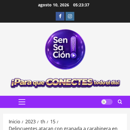
Saltar
agosto 10, 2026
05:23:38
al
Facebook
Instagram
contenido
Menú
principal
Inicio
2023
th
15
Delincuentes atacan con granada a carabinera en