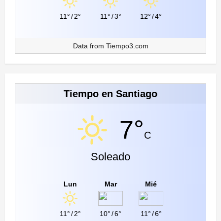
11°
/
2°
11°
/
3°
12°
/
4°
Data from
Tiempo3.com
Tiempo en Santiago
7°
C
Soleado
Lun
Mar
Mié
11°
/
2°
10°
/
6°
11°
/
6°