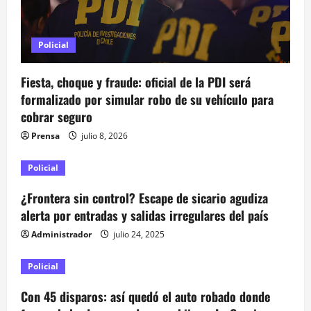
d
e
Policial
e
Fiesta, choque y fraude: oficial de la PDI será
n
formalizado por simular robo de su vehículo para
cobrar seguro
t
Prensa
julio 8, 2026
r
Policial
a
¿Frontera sin control? Escape de sicario agudiza
d
alerta por entradas y salidas irregulares del país
Administrador
julio 24, 2025
a
s
Policial
Con 45 disparos: así quedó el auto robado donde