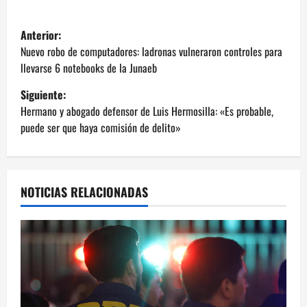
N
Anterior:
a
Nuevo robo de computadores: ladronas vulneraron controles para
llevarse 6 notebooks de la Junaeb
v
Siguiente:
e
Hermano y abogado defensor de Luis Hermosilla: «Es probable,
puede ser que haya comisión de delito»
g
a
NOTICIAS RELACIONADAS
c
i
ó
n