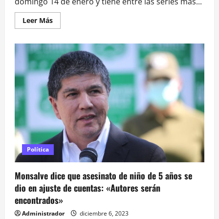
domingo 14 de enero y tiene entre las series más...
Leer
Leer Más
más
acerca
de
Premios
Critics
Choice
2024
revela
a
sus
nominados:
Pedro
Pascal
entre
los
elegidos
Política
Monsalve dice que asesinato de niño de 5 años se
dio en ajuste de cuentas: «Autores serán
encontrados»
Administrador
diciembre 6, 2023