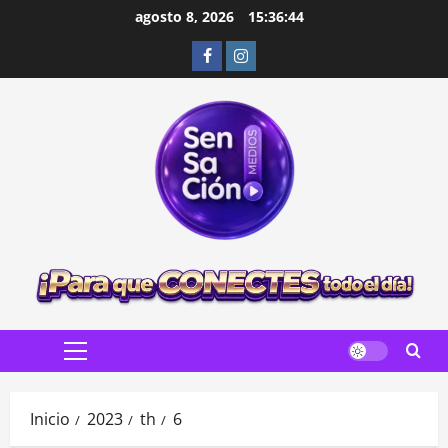
Saltar
agosto 8, 2026
15:36:46
al
Facebook
Instagram
contenido
Menú
principal
Inicio
2023
th
6