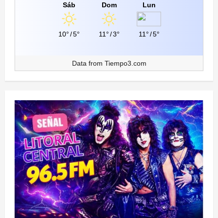
Sáb
Dom
Lun
10°
/
5°
11°
/
3°
11°
/
5°
Data from
Tiempo3.com