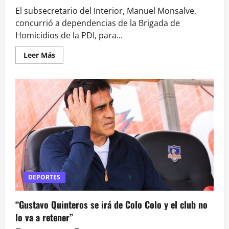
El subsecretario del Interior, Manuel Monsalve,
concurrió a dependencias de la Brigada de
Homicidios de la PDI, para...
Leer
Leer Más
más
acerca
de
Monsalve
dice
que
asesinato
de
niño
de
5
años
se
dio
en
ajuste
de
DEPORTES
cuentas:
«Autores
serán
“Gustavo Quinteros se irá de Colo Colo y el club no
encontrados»
lo va a retener”