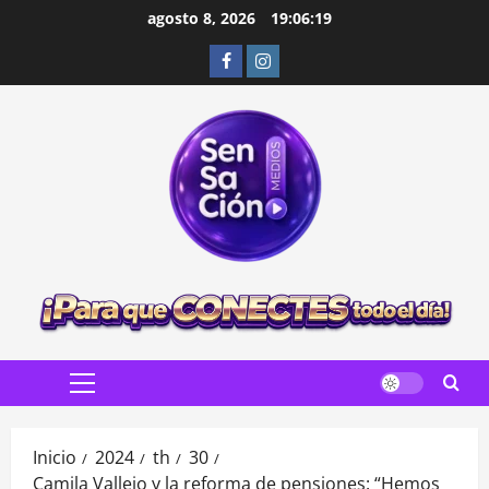
Saltar
agosto 8, 2026
19:06:20
al
Facebook
Instagram
contenido
Menú
principal
Inicio
2024
th
30
Camila Vallejo y la reforma de pensiones: “Hemos