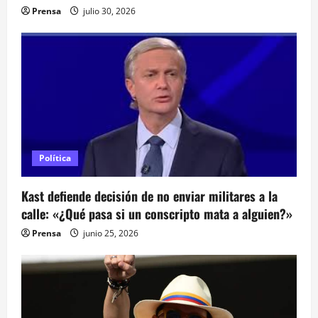
t
Prensa
julio 30, 2026
r
a
d
a
s
Política
Kast defiende decisión de no enviar militares a la
calle: «¿Qué pasa si un conscripto mata a alguien?»
Prensa
junio 25, 2026