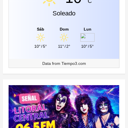
C
Soleado
Sáb
Dom
Lun
10°
/
5°
11°
/
2°
10°
/
5°
Data from
Tiempo3.com