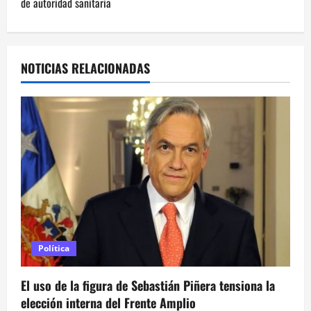
de autoridad sanitaria
g
a
NOTICIAS RELACIONADAS
c
i
ó
n
d
e
e
Política
n
El uso de la figura de Sebastián Piñera tensiona la
elección interna del Frente Amplio