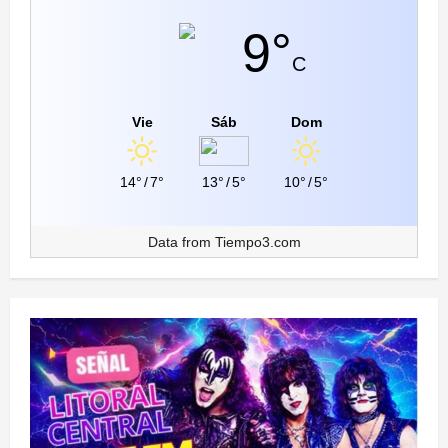
9°
C
Vie
Sáb
Dom
14°
/
7°
13°
/
5°
10°
/
5°
Data from
Tiempo3.com