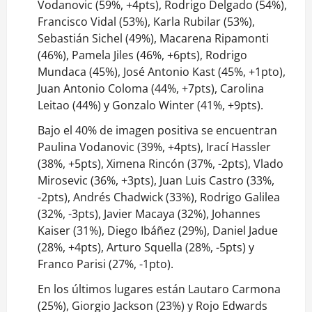
Vodanovic (59%, +4pts), Rodrigo Delgado (54%),
Francisco Vidal (53%), Karla Rubilar (53%),
Sebastián Sichel (49%), Macarena Ripamonti
(46%), Pamela Jiles (46%, +6pts), Rodrigo
Mundaca (45%), José Antonio Kast (45%, +1pto),
Juan Antonio Coloma (44%, +7pts), Carolina
Leitao (44%) y Gonzalo Winter (41%, +9pts).
Bajo el 40% de imagen positiva se encuentran
Paulina Vodanovic (39%, +4pts), Irací Hassler
(38%, +5pts), Ximena Rincón (37%, -2pts), Vlado
Mirosevic (36%, +3pts), Juan Luis Castro (33%,
-2pts), Andrés Chadwick (33%), Rodrigo Galilea
(32%, -3pts), Javier Macaya (32%), Johannes
Kaiser (31%), Diego Ibáñez (29%), Daniel Jadue
(28%, +4pts), Arturo Squella (28%, -5pts) y
Franco Parisi (27%, -1pto).
En los últimos lugares están Lautaro Carmona
(25%), Giorgio Jackson (23%) y Rojo Edwards