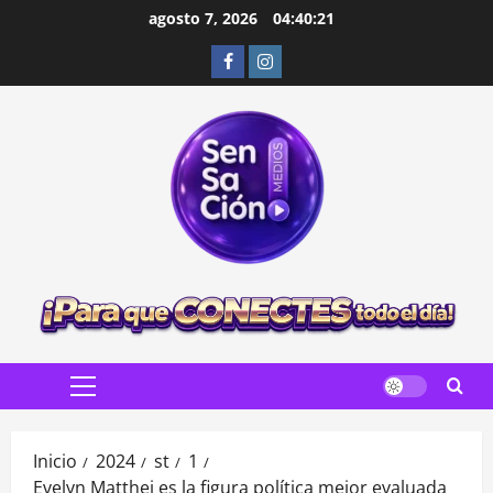
Saltar
agosto 7, 2026
04:40:22
al
Facebook
Instagram
contenido
Menú
principal
Inicio
2024
st
1
Evelyn Matthei es la figura política mejor evaluada