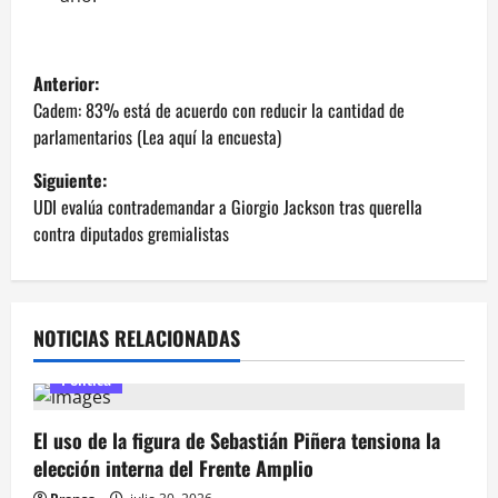
N
Anterior:
a
Cadem: 83% está de acuerdo con reducir la cantidad de
parlamentarios (Lea aquí la encuesta)
v
Siguiente:
e
UDI evalúa contrademandar a Giorgio Jackson tras querella
contra diputados gremialistas
g
a
NOTICIAS RELACIONADAS
c
Política
i
ó
El uso de la figura de Sebastián Piñera tensiona la
elección interna del Frente Amplio
n