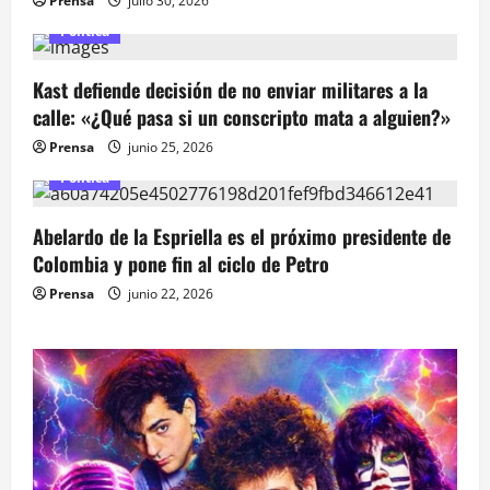
Prensa
julio 30, 2026
d
Política
e
Kast defiende decisión de no enviar militares a la
calle: «¿Qué pasa si un conscripto mata a alguien?»
e
Prensa
junio 25, 2026
n
Política
t
Abelardo de la Espriella es el próximo presidente de
r
Colombia y pone fin al ciclo de Petro
Prensa
junio 22, 2026
a
d
a
s