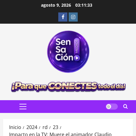
Saltar
agosto 9, 2026
03:11:34
al
Facebook
Instagram
contenido
Menú
principal
Inicio
2024
rd
23
Impacto en la TV: Muere el animador Claudio