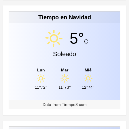
Tiempo en Navidad
5°
C
Soleado
Lun
Mar
Mié
11°
/
2°
11°
/
3°
12°
/
4°
Data from
Tiempo3.com