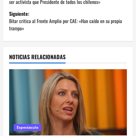
ser activista que Presidente de todos los chilenos»
v
Siguiente:
e
Bitar critica al Frente Amplio por CAE: «Han caído en su propia
trampa»
g
a
NOTICIAS RELACIONADAS
c
i
ó
n
d
e
Espectaculo