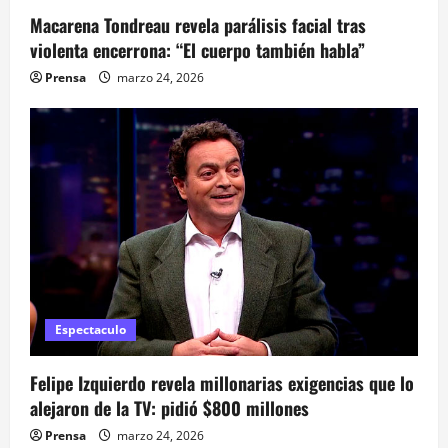
e
Macarena Tondreau revela parálisis facial tras
n
violenta encerrona: “El cuerpo también habla”
t
Prensa
marzo 24, 2026
r
a
d
a
s
Espectaculo
Felipe Izquierdo revela millonarias exigencias que lo
alejaron de la TV: pidió $800 millones
Prensa
marzo 24, 2026