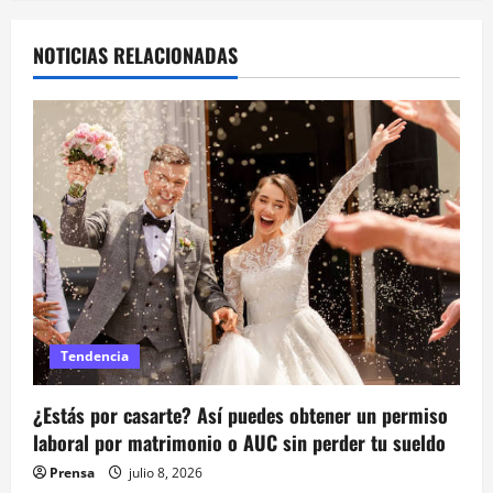
g
a
NOTICIAS RELACIONADAS
c
i
ó
n
d
e
Tendencia
e
n
¿Estás por casarte? Así puedes obtener un permiso
laboral por matrimonio o AUC sin perder tu sueldo
t
Prensa
julio 8, 2026