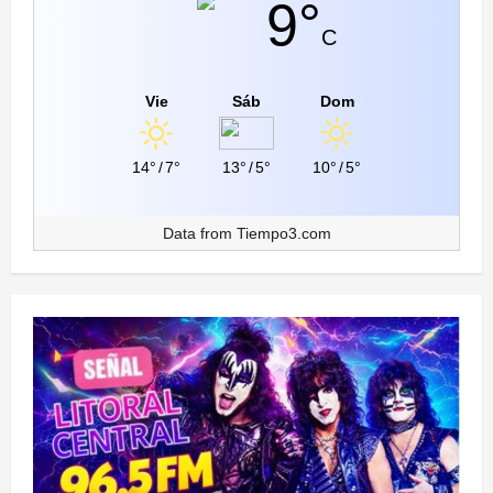
9°
C
Vie
Sáb
Dom
14°
/
7°
13°
/
5°
10°
/
5°
Data from
Tiempo3.com