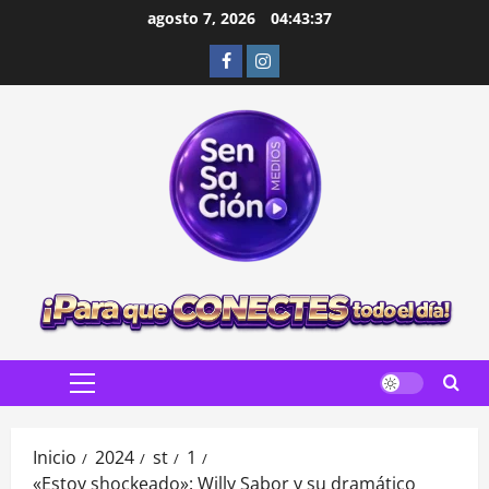
Saltar
agosto 7, 2026
04:43:39
al
Facebook
Instagram
contenido
Menú
principal
Inicio
2024
st
1
«Estoy shockeado»: Willy Sabor y su dramático