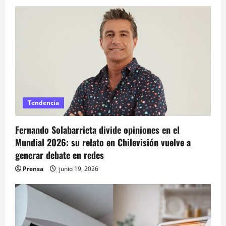
r
a
d
a
s
Tendencia
Fernando Solabarrieta divide opiniones en el
Mundial 2026: su relato en Chilevisión vuelve a
generar debate en redes
Prensa
junio 19, 2026