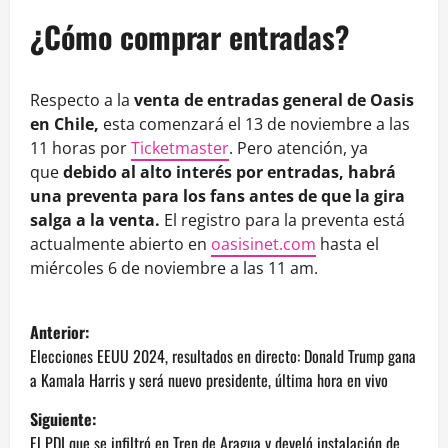
¿Cómo comprar entradas?
Respecto a la
venta de entradas general de Oasis
en Chile,
esta comenzará el 13 de noviembre a las
11 horas por
Ticketmaster
. Pero atención, ya
que
debido al alto interés por entradas, habrá
una preventa para los fans antes de que la gira
salga a la venta.
El registro para la preventa está
actualmente abierto en
oasisinet.com
hasta el
miércoles 6 de noviembre a las 11 am.
N
Anterior:
a
Elecciones EEUU 2024, resultados en directo: Donald Trump gana
a Kamala Harris y será nuevo presidente, última hora en vivo
v
Siguiente:
El PDI que se infiltró en Tren de Aragua y develó instalación de