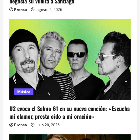
negocia su vuelta a Santiago
t
Prensa
agosto 2, 2026
r
a
d
a
s
Música
U2 evoca el Salmo 61 en su nueva canción: «Escucha
mi clamor, presta oído a mi oración»
Prensa
julio 20, 2026