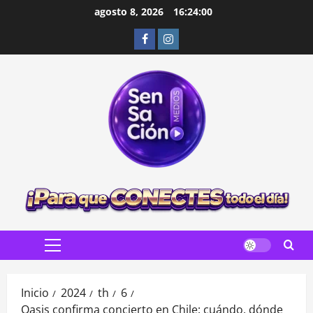
Saltar
agosto 8, 2026
16:24:02
al
Facebook
Instagram
contenido
Menú
principal
Inicio
2024
th
6
Oasis confirma concierto en Chile: cuándo, dónde