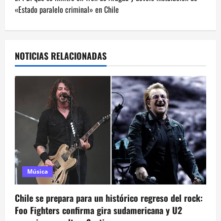
e
«Estado paralelo criminal» en Chile
g
a
NOTICIAS RELACIONADAS
c
i
ó
n
d
e
Música
e
Chile se prepara para un histórico regreso del rock:
n
Foo Fighters confirma gira sudamericana y U2