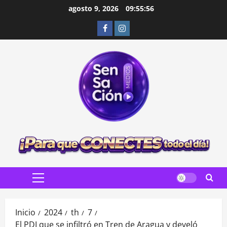
Saltar
agosto 9, 2026
09:55:57
al
Facebook
Instagram
contenido
Menú
principal
Inicio
2024
th
7
El PDI que se infiltró en Tren de Aragua y develó