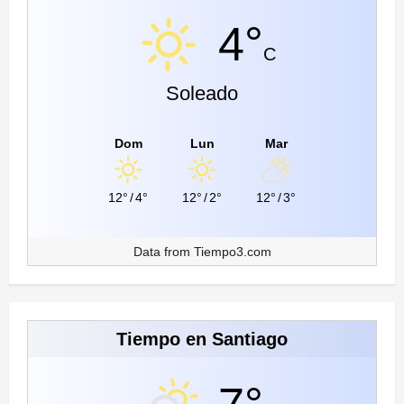
4°
C
Soleado
Dom
Lun
Mar
12°
/
4°
12°
/
2°
12°
/
3°
Data from
Tiempo3.com
Tiempo en Santiago