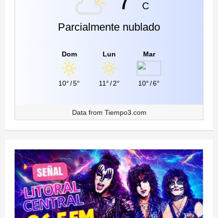
7°
C
Parcialmente nublado
Dom
Lun
Mar
10°
/
5°
11°
/
2°
10°
/
6°
Data from
Tiempo3.com