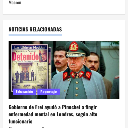
Macron
g
a
NOTICIAS RELACIONADAS
c
i
ó
n
d
e
Educación
Reportaje
e
Gobierno de Frei ayudó a Pinochet a fingir
enfermedad mental en Londres, según alto
n
funcionario