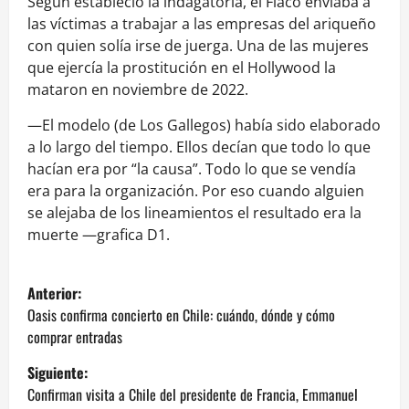
Según estableció la indagatoria, el Flaco enviaba a
las víctimas a trabajar a las empresas del ariqueño
con quien solía irse de juerga. Una de las mujeres
que ejercía la prostitución en el Hollywood la
mataron en noviembre de 2022.
—El modelo (de Los Gallegos) había sido elaborado
a lo largo del tiempo. Ellos decían que todo lo que
hacían era por “la causa”. Todo lo que se vendía
era para la organización. Por eso cuando alguien
se alejaba de los lineamientos el resultado era la
muerte —grafica D1.
N
Anterior:
a
Oasis confirma concierto en Chile: cuándo, dónde y cómo
comprar entradas
v
Siguiente:
e
Confirman visita a Chile del presidente de Francia, Emmanuel