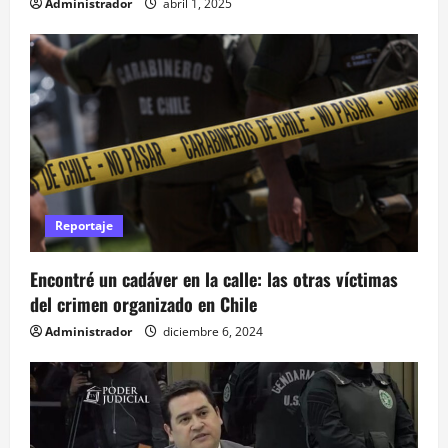
t
Administrador
abril 1, 2025
r
a
d
a
s
Reportaje
Encontré un cadáver en la calle: las otras víctimas
del crimen organizado en Chile
Administrador
diciembre 6, 2024