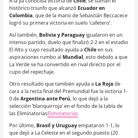
A la ya conocida victoria de
Chile
, se suman el
histórico triunfo que alcanzó
Ecuador en
Colombia
, que de la mano de Sebastián Beccacece
logró su primera victoria en suelo ‘cafetero’.
Así también,
Bolivia y Paraguay
igualaron en un
intenso partido, duelo que finalizó 2-2 en el estadio
El Alto y cuyo resultado ayuda a
Chile
en sus
aspiraciones rumbo al
Mundial
, esto debido a que
La Verde se ha convertido en rival directo por el
cupo del repechaje.
Otro resultado que también ayuda a
La Roja
de
cara a la recta final del Premundial fue la victoria 1-
0 de
Argentina ante Perú
, lo que dejó a la
selección ‘blanquirroja’ en el fondo de la tabla de
las Eliminatorias
Eliminatorias
.
Por último,
Brasil y Uruguay
empataron 1-1, lo
que dejó a La Celeste en el segundo puesto (20