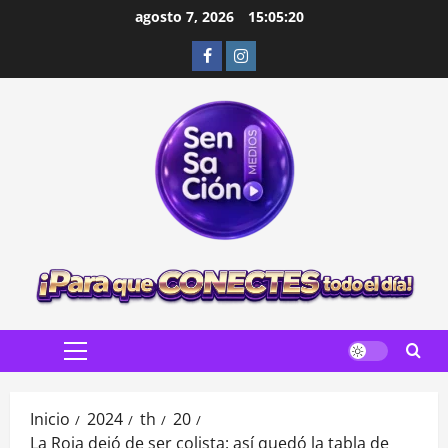
Saltar
agosto 7, 2026
15:05:22
al
Facebook
Instagram
contenido
Menú
principal
Inicio
2024
th
20
La Roja dejó de ser colista: así quedó la tabla de