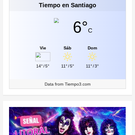
Tiempo en Santiago
6°
C
Vie
Sáb
Dom
14°
/
5°
11°
/
5°
11°
/
3°
Data from
Tiempo3.com