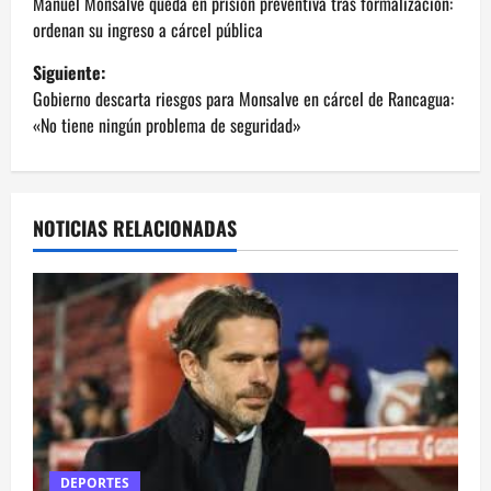
a
Manuel Monsalve queda en prisión preventiva tras formalización:
ordenan su ingreso a cárcel pública
v
Siguiente:
e
Gobierno descarta riesgos para Monsalve en cárcel de Rancagua:
«No tiene ningún problema de seguridad»
g
a
NOTICIAS RELACIONADAS
c
i
ó
n
d
e
DEPORTES