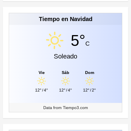
Tiempo en Navidad
5°
C
Soleado
Vie
Sáb
Dom
12°
/
4°
12°
/
4°
12°
/
2°
Data from
Tiempo3.com