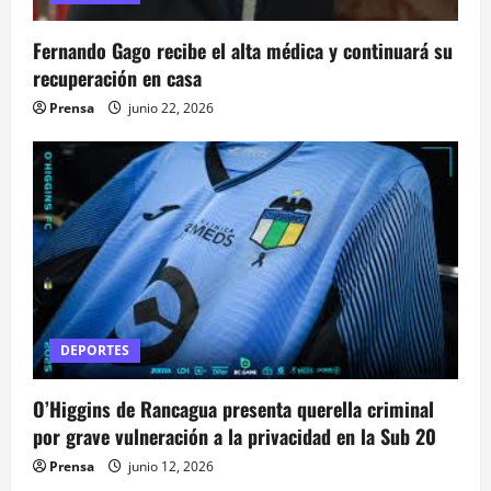
e
Fernando Gago recibe el alta médica y continuará su
n
recuperación en casa
t
Prensa
junio 22, 2026
r
a
d
a
s
DEPORTES
O’Higgins de Rancagua presenta querella criminal
por grave vulneración a la privacidad en la Sub 20
Prensa
junio 12, 2026