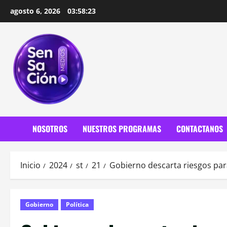
Saltar
agosto 6, 2026
03:58:24
al
contenido
NOSOTROS
NUESTROS PROGRAMAS
CONTACTANOS
Inicio
2024
st
21
Gobierno descarta riesgos par
Gobierno
Política