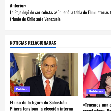
N
Anterior:
La Roja dejó de ser colista: así quedó la tabla de Eliminatorias 
a
triunfo de Chile ante Venezuela
v
e
NOTICIAS RELACIONADAS
g
a
c
i
ó
Política
Gobierno
n
El uso de la figura de Sebastián
«Tenemos una 
Piñera tensiona la elección interna
económica»: Kas