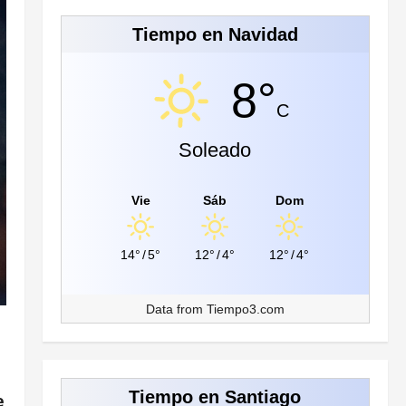
Tiempo en Navidad
8°
C
Soleado
Vie
Sáb
Dom
14°
/
5°
12°
/
4°
12°
/
4°
Data from
Tiempo3.com
Tiempo en Santiago
e