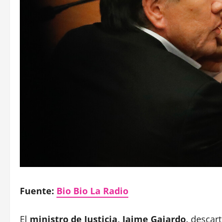
Fuente:
Bio Bio La Radio
El
ministro de Justicia, Jaime Gajardo,
descartó