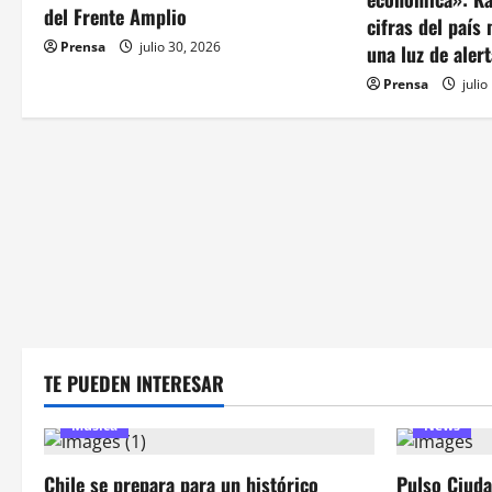
d
del Frente Amplio
cifras del paí
e
Prensa
julio 30, 2026
una luz de aler
e
Prensa
julio
n
t
r
a
d
a
TE PUEDEN INTERESAR
s
Música
News
Chile se prepara para un histórico
Pulso Ciuda