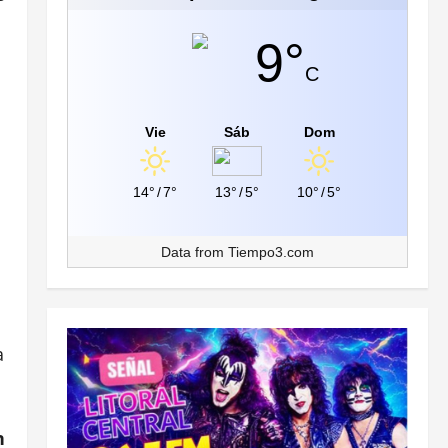
9°
C
Vie
Sáb
Dom
14°
/
7°
13°
/
5°
10°
/
5°
a
Data from
Tiempo3.com
a
n