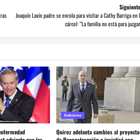
Siguiente
tras
Joaquín Lavín padre se enrola para visitar a Cathy Barriga en 
cárcel: “La familia no está para juzga
Gobierno
enfermedad
Quiroz adelanta cambios al proyecto
t advierte que las
de Reconstrucción e insistirá con