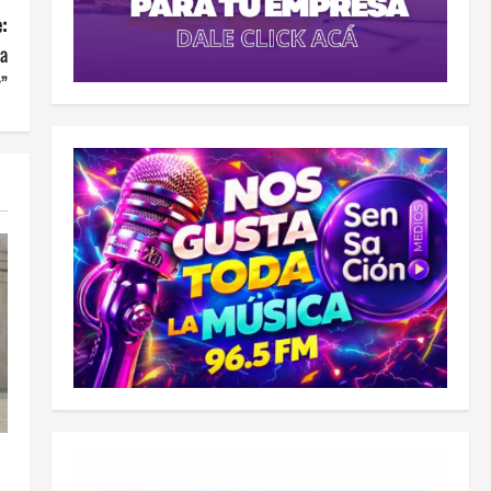
:
la
r”