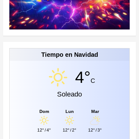
Tiempo en Navidad
4°
C
Soleado
Dom
Lun
Mar
12°
/
4°
12°
/
2°
12°
/
3°