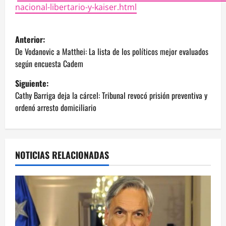
nacional-libertario-y-kaiser.html
N
Anterior:
a
De Vodanovic a Matthei: La lista de los políticos mejor evaluados
según encuesta Cadem
v
Siguiente:
e
Cathy Barriga deja la cárcel: Tribunal revocó prisión preventiva y
ordenó arresto domiciliario
g
a
NOTICIAS RELACIONADAS
c
i
ó