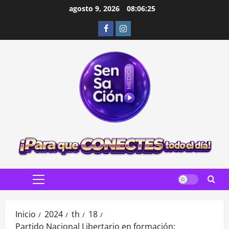
Saltar
agosto 9, 2026
08:06:27
al
Facebook
Instagram
contenido
Menú
principal
Inicio
2024
th
18
Partido Nacional Libertario en formación: