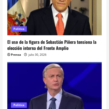
n
d
e
e
Política
n
El uso de la figura de Sebastián Piñera tensiona la
elección interna del Frente Amplio
t
Prensa
julio 30, 2026
r
a
d
a
s
Política