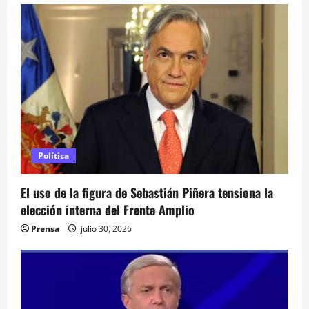
ó
n
d
e
e
Política
n
El uso de la figura de Sebastián Piñera tensiona la
t
elección interna del Frente Amplio
r
Prensa
julio 30, 2026
a
d