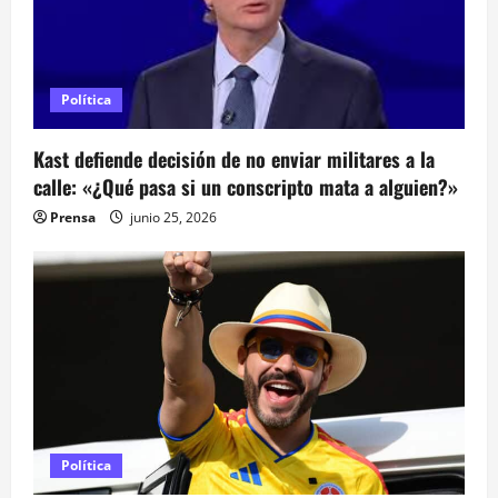
a
s
Política
Kast defiende decisión de no enviar militares a la
calle: «¿Qué pasa si un conscripto mata a alguien?»
Prensa
junio 25, 2026
Política