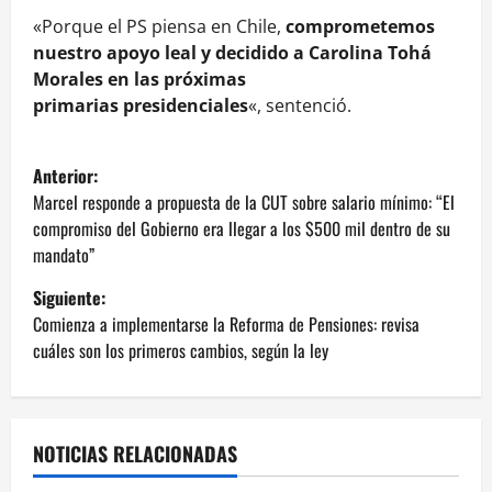
«Porque el PS piensa en Chile,
comprometemos
nuestro apoyo leal y decidido a Carolina Tohá
Morales en las próximas
primarias presidenciales
«, sentenció.
N
Anterior:
a
Marcel responde a propuesta de la CUT sobre salario mínimo: “El
compromiso del Gobierno era llegar a los $500 mil dentro de su
v
mandato”
e
Siguiente:
Comienza a implementarse la Reforma de Pensiones: revisa
g
cuáles son los primeros cambios, según la ley
a
c
NOTICIAS RELACIONADAS
i