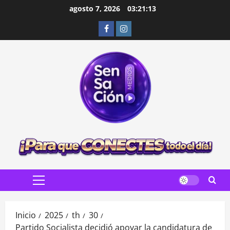
Saltar
agosto 7, 2026
03:21:15
al
Facebook
Instagram
contenido
Menú
principal
Inicio
2025
th
30
Partido Socialista decidió apoyar la candidatura de