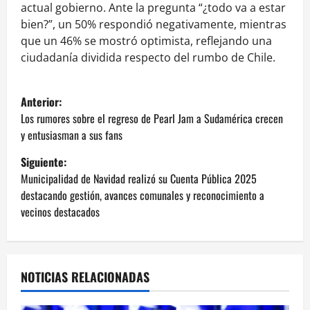
actual gobierno. Ante la pregunta “¿todo va a estar
bien?”, un 50% respondió negativamente, mientras
que un 46% se mostró optimista, reflejando una
ciudadanía dividida respecto del rumbo de Chile.
N
Anterior:
a
Los rumores sobre el regreso de Pearl Jam a Sudamérica crecen
y entusiasman a sus fans
v
Siguiente:
e
Municipalidad de Navidad realizó su Cuenta Pública 2025
destacando gestión, avances comunales y reconocimiento a
g
vecinos destacados
a
c
NOTICIAS RELACIONADAS
i