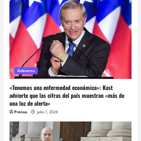
ó
n
d
e
e
n
Gobierno
t
«Tenemos una enfermedad económica»: Kast
advierte que las cifras del país muestran «más de
r
una luz de alerta»
a
Prensa
julio 1, 2026
d
a