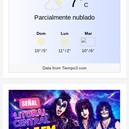
7°
C
Parcialmente nublado
Dom
Lun
Mar
10°
/
5°
11°
/
2°
10°
/
6°
Data from
Tiempo3.com