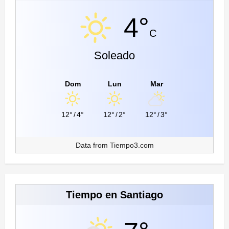
4°
C
Soleado
Dom
Lun
Mar
12°
/
4°
12°
/
2°
12°
/
3°
Data from
Tiempo3.com
Tiempo en Santiago