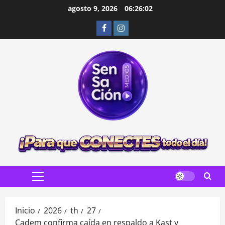
Saltar
agosto 9, 2026
06:26:03
al
Facebook
Instagram
contenido
Menú
principal
Inicio
2026
th
27
Cadem confirma caída en respaldo a Kast y