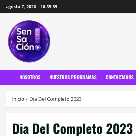
Saltar
agosto 7, 2026
10:36:00
al
contenido
NOSOTROS
NUESTROS PROGRAMAS
CONTACTANOS
Inicio
Dia Del Completo 2023
Dia Del Completo 2023