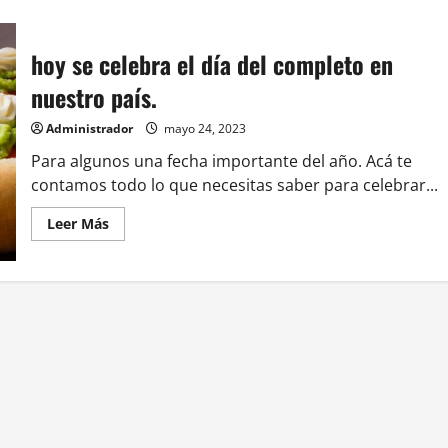
hoy se celebra el día del completo en
nuestro país.
Administrador
mayo 24, 2023
Para algunos una fecha importante del año. Acá te
contamos todo lo que necesitas saber para celebrar...
Leer
Leer Más
más
acerca
de
hoy
se
celebra
el
día
del
completo
en
nuestro
país.