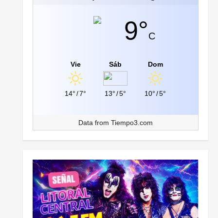
9°
C
Vie
Sáb
Dom
14°
/
7°
13°
/
5°
10°
/
5°
Data from
Tiempo3.com