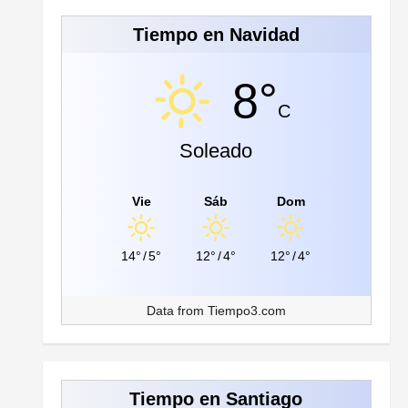
Tiempo en Navidad
8°
C
Soleado
Vie
Sáb
Dom
14°
/
5°
12°
/
4°
12°
/
4°
Data from
Tiempo3.com
Tiempo en Santiago