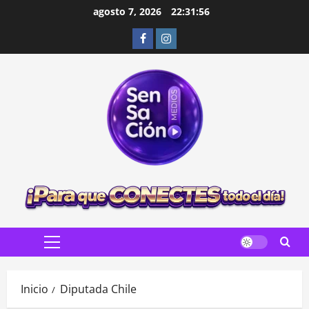
Saltar
agosto 7, 2026
22:31:57
al
Facebook
Instagram
contenido
Menú
principal
Inicio
Diputada Chile