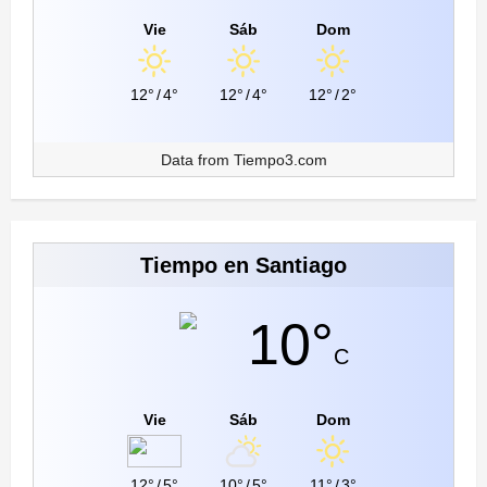
Vie
Sáb
Dom
12°
/
4°
12°
/
4°
12°
/
2°
Data from
Tiempo3.com
Tiempo en Santiago
10°
C
Vie
Sáb
Dom
12°
/
5°
10°
/
5°
11°
/
3°