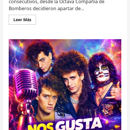
consecutivos, desde la Octava Compañía de
Bomberos decidieron apartar de...
Leer
Leer Más
más
acerca
de
Tras
cuatro
años:
Bomberos
separa
a
Orsini
de
la
institución
por
no
cumplir
con
la
asistencia
mínima