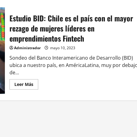
Estudio BID: Chile es el país con el mayor
rezago de mujeres líderes en
emprendimientos Fintech
Administrador
mayo 10, 2023
Sondeo del Banco Interamericano de Desarrollo (BID)
ubica a nuestro país, en AméricaLatina, muy por debaj
de...
Leer
Leer Más
más
acerca
de
Estudio
BID:
Chile
es
el
país
con
el
mayor