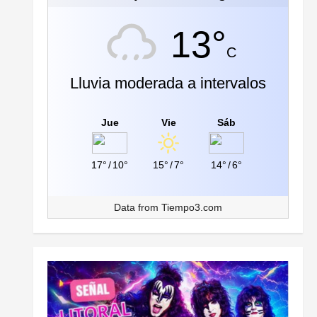
13°
C
Lluvia moderada a intervalos
Jue
Vie
Sáb
17°
/
10°
15°
/
7°
14°
/
6°
Data from
Tiempo3.com