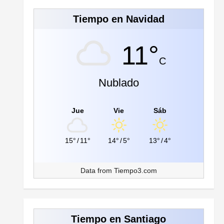
Tiempo en Navidad
11°
C
Nublado
Jue
Vie
Sáb
15°
/
11°
14°
/
5°
13°
/
4°
Data from
Tiempo3.com
Tiempo en Santiago