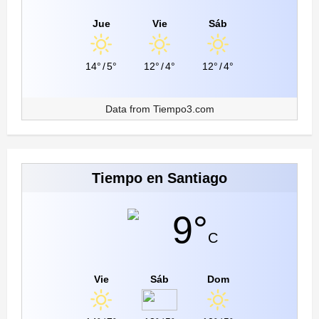
Jue
Vie
Sáb
14°
/
5°
12°
/
4°
12°
/
4°
Data from
Tiempo3.com
Tiempo en Santiago
9°
C
Vie
Sáb
Dom