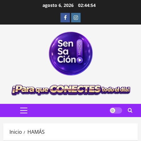
Saltar
agosto 6, 2026
02:44:55
al
Facebook
Instagram
contenido
Menú
principal
Inicio
HAMÁS