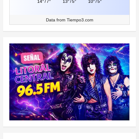
14°
/
7°
13°
/
5°
10°
/
5°
Data from
Tiempo3.com