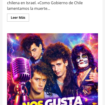
chilena en Israel. «Como Gobierno de Chile
lamentamos la muerte...
Leer
Leer Más
más
acerca
de
Gobierno
lamentó
muerte
de
chilena
en
Israel:
“Reiteramos
el
enérgico
llamado
a
deponer
la
violencia”