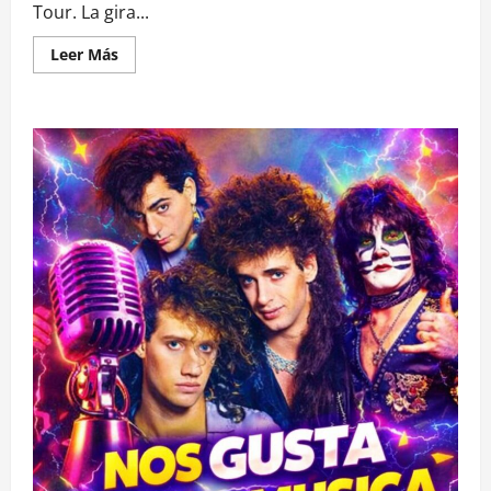
Tour. La gira...
Leer
Leer Más
más
acerca
de
Imagine
Dragons
en
Chile