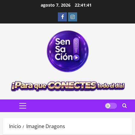
Saltar
agosto 7, 2026
22:41:42
al
Facebook
Instagram
contenido
Menú
principal
Inicio
Imagine Dragons