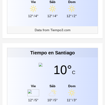
Vie
Sáb
Dom
12°
/
4°
12°
/
4°
12°
/
2°
Data from
Tiempo3.com
Tiempo en Santiago
10°
C
Vie
Sáb
Dom
12°
/
5°
10°
/
5°
11°
/
3°