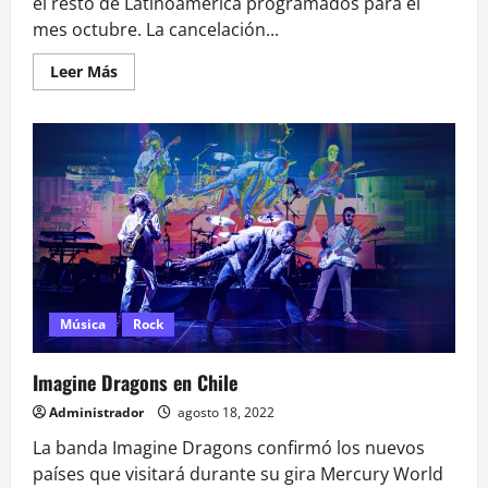
el resto de Latinoamérica programados para el
mes octubre. La cancelación...
Leer
Leer Más
más
acerca
de
Imagine
Dragons
cancela
sus
conciertos
en
Chile
y
Latinoamérica
Música
Rock
Imagine Dragons en Chile
Administrador
agosto 18, 2022
La banda Imagine Dragons confirmó los nuevos
países que visitará durante su gira Mercury World