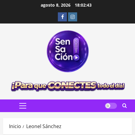
Saltar
agosto 8, 2026
18:02:44
al
Facebook
Instagram
contenido
Menú
principal
Inicio
Leonel Sánchez