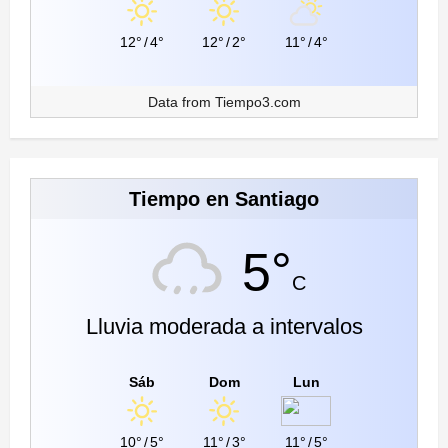
12°
/
4°
12°
/
2°
11°
/
4°
Data from
Tiempo3.com
Tiempo en Santiago
5°
C
Lluvia moderada a intervalos
Sáb
Dom
Lun
10°
/
5°
11°
/
3°
11°
/
5°