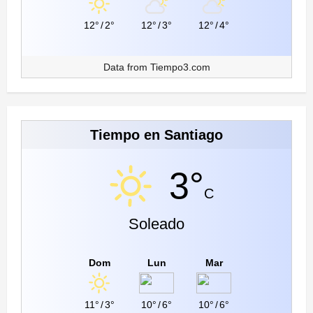
12°
/
2°
12°
/
3°
12°
/
4°
Data from
Tiempo3.com
Tiempo en Santiago
3°
C
Soleado
Dom
Lun
Mar
11°
/
3°
10°
/
6°
10°
/
6°