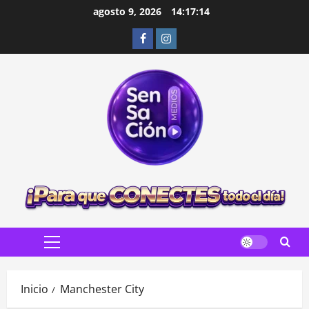
Saltar
agosto 9, 2026
14:17:15
al
Facebook
Instagram
contenido
Menú
principal
Inicio
Manchester City