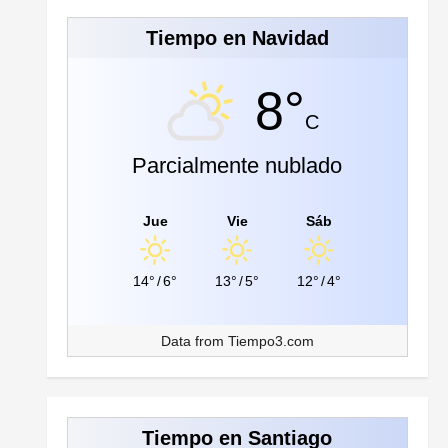
Tiempo en Navidad
8°
C
Parcialmente nublado
Jue
Vie
Sáb
14°
/
6°
13°
/
5°
12°
/
4°
Data from
Tiempo3.com
Tiempo en Santiago