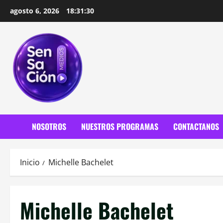
Saltar
agosto 6, 2026
18:31:32
al
contenido
NOSOTROS
NUESTROS PROGRAMAS
CONTACTANOS
Inicio
Michelle Bachelet
Michelle Bachelet