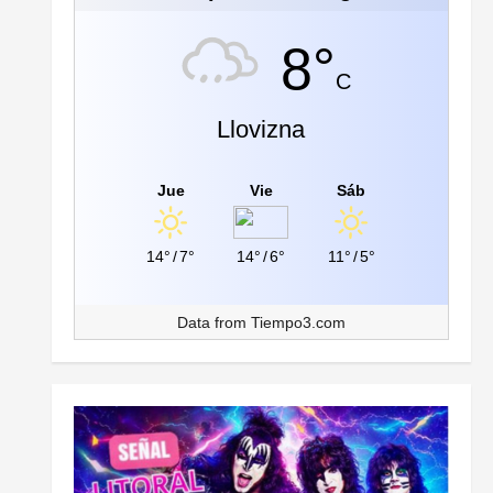
8°
C
Llovizna
Jue
Vie
Sáb
14°
/
7°
14°
/
6°
11°
/
5°
Data from
Tiempo3.com