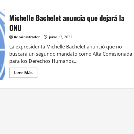
Michelle Bachelet anuncia que dejará la
ONU
Administrador
junio 13, 2022
La expresidenta Michelle Bachelet anunció que no
buscará un segundo mandato como Alta Comisionada
para los Derechos Humanos...
Leer
Leer Más
más
acerca
de
Michelle
Bachelet
anuncia
que
dejará
la
ONU