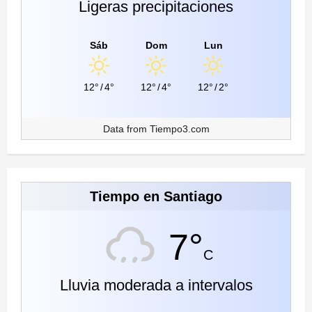
Ligeras precipitaciones
Sáb
Dom
Lun
12°
/
4°
12°
/
4°
12°
/
2°
Data from
Tiempo3.com
Tiempo en Santiago
7°
C
Lluvia moderada a intervalos