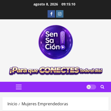
Saltar
agosto 8, 2026
09:15:11
al
Facebook
Instagram
contenido
Menú
principal
Inicio
Mujeres Emprendedoras