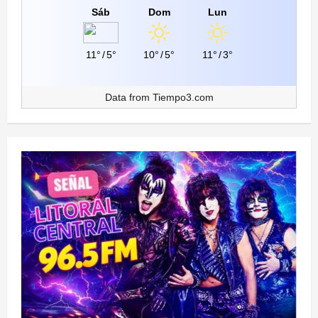
Sáb
Dom
Lun
11°
/
5°
10°
/
5°
11°
/
3°
Data from
Tiempo3.com