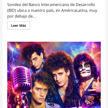
Sondeo del Banco Interamericano de Desarrollo
(BID) ubica a nuestro país, en AméricaLatina, muy
por debajo de...
Leer
Leer Más
más
acerca
de
Estudio
BID:
Chile
es
el
país
con
el
mayor
rezago
de
mujeres
líderes
en
emprendimientos
Fintech