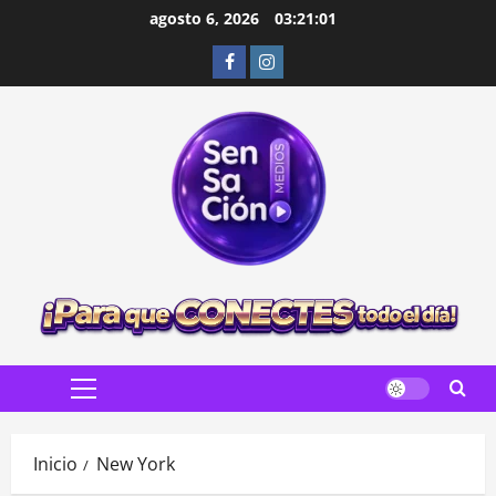
Saltar
agosto 6, 2026
03:21:02
al
Facebook
Instagram
contenido
Menú
principal
Inicio
New York