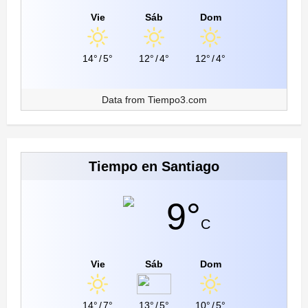
Vie
Sáb
Dom
14°
/
5°
12°
/
4°
12°
/
4°
Data from
Tiempo3.com
Tiempo en Santiago
9°
C
Vie
Sáb
Dom
14°
/
7°
13°
/
5°
10°
/
5°