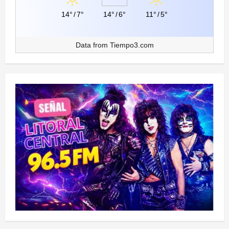
14°
/
7°
14°
/
6°
11°
/
5°
Data from
Tiempo3.com