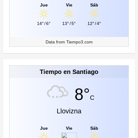
Jue
Vie
Sáb
14°
/
6°
13°
/
5°
12°
/
4°
Data from
Tiempo3.com
Tiempo en Santiago
8°
C
Llovizna
Jue
Vie
Sáb