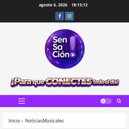
Saltar
agosto 6, 2026
18:13:13
al
Facebook
Instagram
contenido
Menú
principal
Inicio
NoticiasMusicales