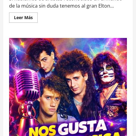
de la música sin duda tenemos al gran Elton...
Leer
Leer Más
más
acerca
de
el
compositor
elton
john
cumplió
76
años
de
vida