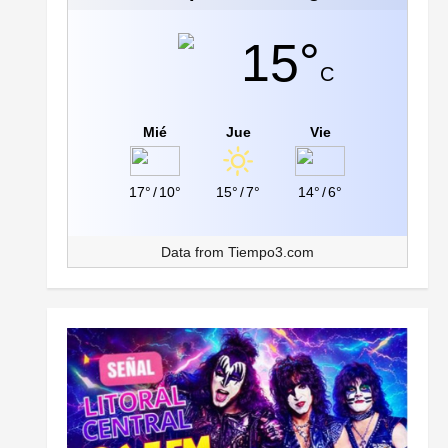
15°
C
Mié
Jue
Vie
17°
/
10°
15°
/
7°
14°
/
6°
Data from
Tiempo3.com