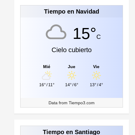
Tiempo en Navidad
15°
C
Cielo cubierto
Mié
Jue
Vie
16°
/
11°
14°
/
6°
13°
/
4°
Data from
Tiempo3.com
Tiempo en Santiago