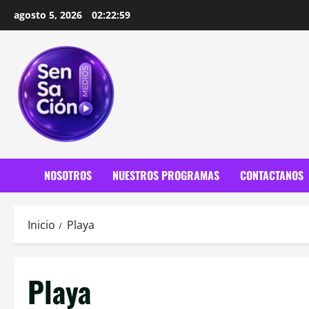
Saltar
agosto 5, 2026
02:23:01
al
contenido
NOSOTROS
NUESTROS PROGRAMAS
CONTACTANOS
Inicio
Playa
Playa