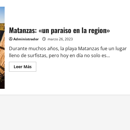
Matanzas: «un paraiso en la region»
Administrador
marzo 26, 2023
Durante muchos años, la playa Matanzas fue un lugar
lleno de surfistas, pero hoy en día no solo es...
Leer
Leer Más
más
acerca
de
Matanzas:
«un
paraiso
en
la
region»