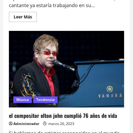
cantante ya estaría trabajando en su...
Leer
Leer Más
más
acerca
de
Adele
lanzará
su
nuevo
álbum
este
año.
Música
Tendencia
el compositor elton john cumplió 76 años de vida
Administrador
marzo 26, 2023