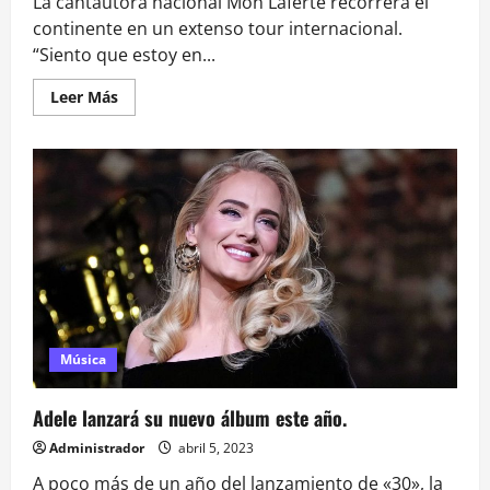
La cantautora nacional Mon Laferte recorrerá el
continente en un extenso tour internacional.
“Siento que estoy en...
Leer
Leer Más
más
acerca
de
Mon
Laferte
vuelve
a
Chile
con
gira
internacional:
se
presentará
en
4
ciudades
del
Música
país
Adele lanzará su nuevo álbum este año.
Administrador
abril 5, 2023
A poco más de un año del lanzamiento de «30», la