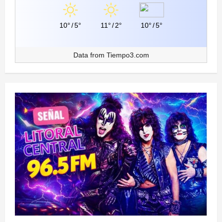
10°
/
5°
11°
/
2°
10°
/
5°
Data from
Tiempo3.com