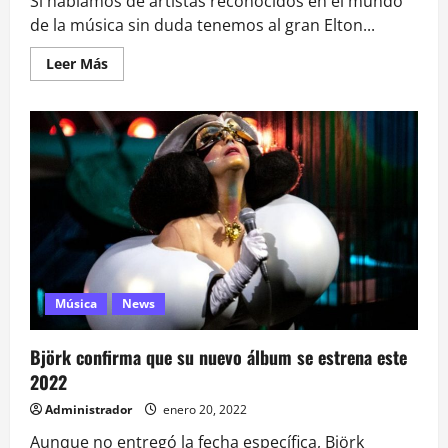
Si hablamos de artistas reconocidos en el mundo
de la música sin duda tenemos al gran Elton...
Leer
Leer Más
más
acerca
de
el
compositor
elton
john
cumplió
76
años
de
vida
Música
News
Björk confirma que su nuevo álbum se estrena este
2022
Administrador
enero 20, 2022
Aunque no entregó la fecha específica, Björk