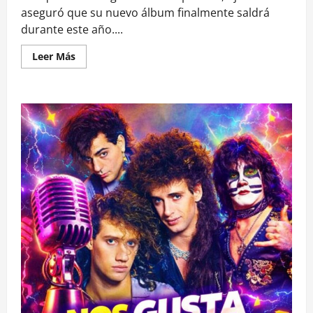
aseguró que su nuevo álbum finalmente saldrá
durante este año....
Leer
Leer Más
más
acerca
de
Björk
confirma
que
su
nuevo
álbum
se
estrena
este
2022