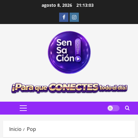
Saltar
agosto 8, 2026
21:13:04
al
Facebook
Instagram
contenido
Menú
principal
Inicio
Pop