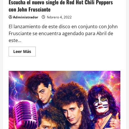
Escucha el nuevo single de Red Hot Chili Peppers
con John Frusciante
Administrador
febrero 4, 2022
El lanzamiento de este disco en conjunto con John
Frusciante se encuentra agendado para Abril de
este...
Leer
Leer Más
más
acerca
de
Escucha
el
nuevo
single
de
Red
Hot
Chili
Peppers
con
John
Frusciante