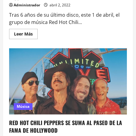
Administrador
abril 2, 2022
Tras 6 años de su último disco, este 1 de abril, el
grupo de música Red Hot Chili...
Leer
Leer Más
más
acerca
de
Unlimited
Love
el
nuevo
disco
de
los
Red
Hot
Chili
Peppers
Música
RED HOT CHILI PEPPERS SE SUMA AL PASEO DE LA
FAMA DE HOLLYWOOD