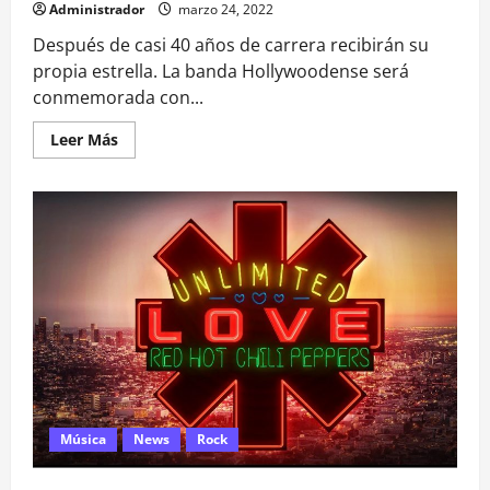
Administrador
marzo 24, 2022
Después de casi 40 años de carrera recibirán su
propia estrella. La banda Hollywoodense será
conmemorada con...
Leer
Leer Más
más
acerca
de
RED
HOT
CHILI
PEPPERS
SE
SUMA
AL
PASEO
DE
LA
FAMA
DE
HOLLYWOOD
Música
News
Rock