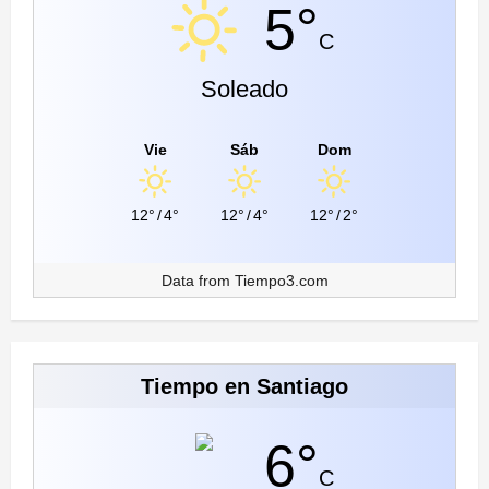
5°
C
Soleado
Vie
Sáb
Dom
12°
/
4°
12°
/
4°
12°
/
2°
Data from
Tiempo3.com
Tiempo en Santiago
6°
C