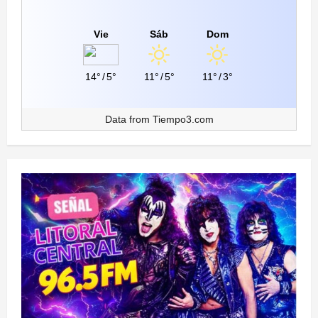
Vie
Sáb
Dom
14°
/
5°
11°
/
5°
11°
/
3°
Data from
Tiempo3.com