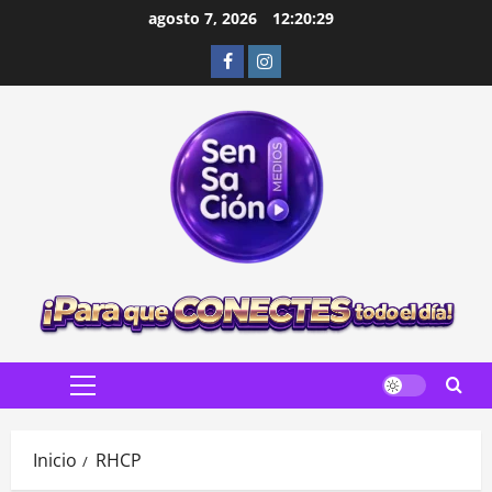
Saltar
agosto 7, 2026
12:20:30
al
Facebook
Instagram
contenido
Menú
principal
Inicio
RHCP