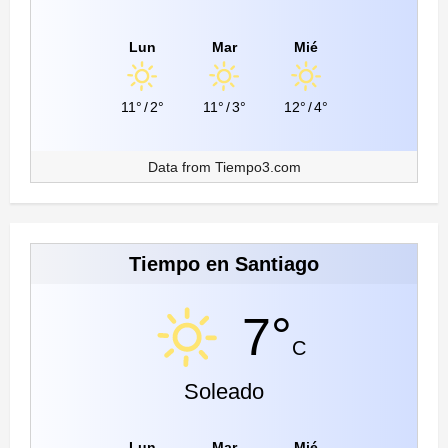
Lun
Mar
Mié
11°
/
2°
11°
/
3°
12°
/
4°
Data from
Tiempo3.com
Tiempo en Santiago
7°
C
Soleado
Lun
Mar
Mié