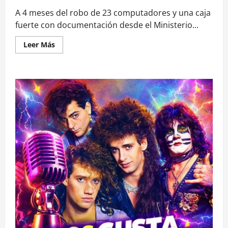
A 4 meses del robo de 23 computadores y una caja
fuerte con documentación desde el Ministerio...
Leer
Leer Más
más
acerca
de
Expediente
de
Fiscalía
revela
que
computador
de
Jackson
estaba
entre
los
robados
en
medio
del
Caso
Convenios