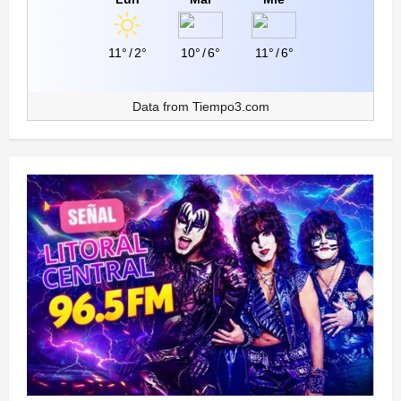
11°
/
2°
10°
/
6°
11°
/
6°
Data from
Tiempo3.com