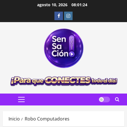
Saltar
agosto 10, 2026
08:01:25
al
Facebook
Instagram
contenido
Menú
principal
Inicio
Robo Computadores