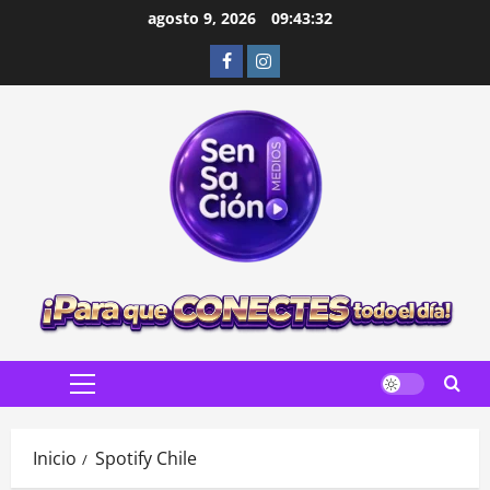
Saltar
agosto 9, 2026
09:43:33
al
Facebook
Instagram
contenido
Menú
principal
Inicio
Spotify Chile