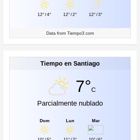
12°
/
4°
12°
/
2°
12°
/
3°
Data from
Tiempo3.com
Tiempo en Santiago
7°
C
Parcialmente nublado
Dom
Lun
Mar
10°
/
5°
11°
/
2°
10°
/
6°