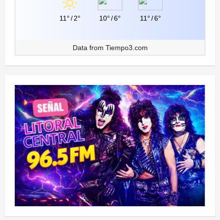
11°
/
2°
10°
/
6°
11°
/
6°
Data from
Tiempo3.com