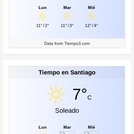
Lun
Mar
Mié
11°
/
2°
11°
/
3°
12°
/
4°
Data from
Tiempo3.com
Tiempo en Santiago
7°
C
Soleado
Lun
Mar
Mié