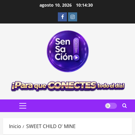
Saltar
agosto 10, 2026
10:14:31
al
Facebook
Instagram
contenido
Menú
principal
Inicio
SWEET CHILD O' MINE