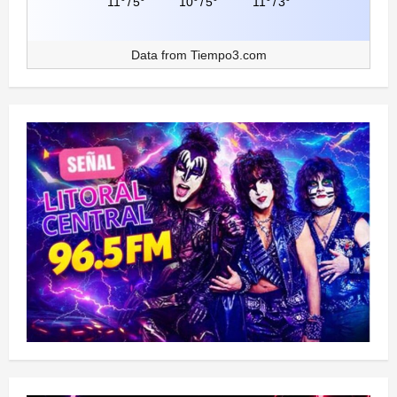
11°
/
5°
10°
/
5°
11°
/
3°
Data from
Tiempo3.com