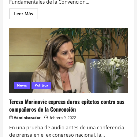
Fundamentales de la Convención...
Leer
Leer Más
más
acerca
de
“Déjate
de
hacer
el
ridículo”:
así
fue
la
comentada
discusión
entre
Bessy
Gallardo
News
Política
y
Teresa
Marinovic
Teresa Marinovic expresa duros epítetos contra sus
compañeros de la Convención
Administrador
febrero 9, 2022
En una prueba de audio antes de una conferencia
de prensa en el ex congreso nacional, la...