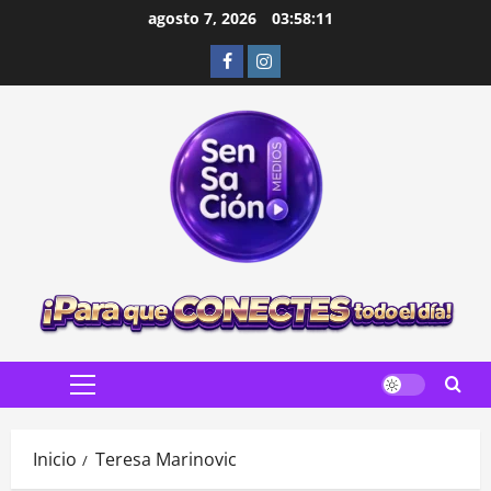
Saltar
agosto 7, 2026
03:58:12
al
Facebook
Instagram
contenido
Menú
principal
Inicio
Teresa Marinovic