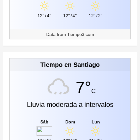
12°
/
4°
12°
/
4°
12°
/
2°
Data from
Tiempo3.com
Tiempo en Santiago
7°
C
Lluvia moderada a intervalos
Sáb
Dom
Lun