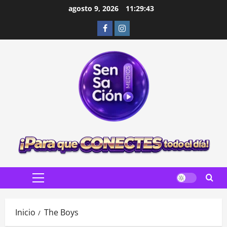
Saltar
agosto 9, 2026
11:29:44
al
Facebook
Instagram
contenido
Menú
principal
Inicio
The Boys