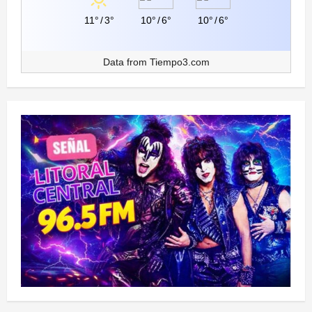
11°
/
3°
10°
/
6°
10°
/
6°
Data from
Tiempo3.com