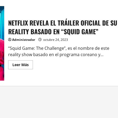
NETFLIX REVELA EL TRÁILER OFICIAL DE SU
REALITY BASADO EN “SQUID GAME”
Administrador
octubre 24, 2023
“Squid Game: The Challenge”, es el nombre de este
reality show basado en el programa coreano y...
Leer
Leer Más
más
acerca
de
NETFLIX
REVELA
EL
TRÁILER
OFICIAL
DE
SU
REALITY
BASADO
EN
“SQUID