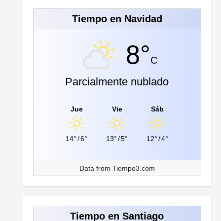
Tiempo en Navidad
8°
C
Parcialmente nublado
Jue
Vie
Sáb
14°
/
6°
13°
/
5°
12°
/
4°
Data from
Tiempo3.com
Tiempo en Santiago