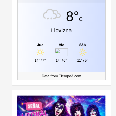
8°
C
Llovizna
Jue
Vie
Sáb
14°
/
7°
14°
/
6°
11°
/
5°
Data from
Tiempo3.com