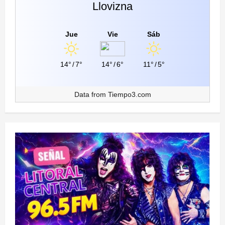
Llovizna
Jue
Vie
Sáb
14°
/
7°
14°
/
6°
11°
/
5°
Data from
Tiempo3.com