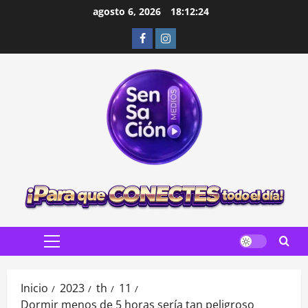
Saltar
agosto 6, 2026
18:12:26
al
Facebook
Instagram
contenido
Menú
principal
Inicio
2023
th
11
Dormir menos de 5 horas sería tan peligroso