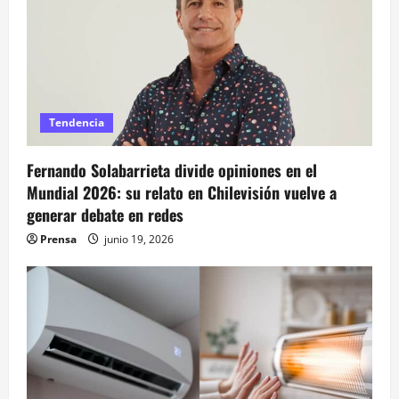
a
s
Tendencia
Fernando Solabarrieta divide opiniones en el
Mundial 2026: su relato en Chilevisión vuelve a
generar debate en redes
Prensa
junio 19, 2026