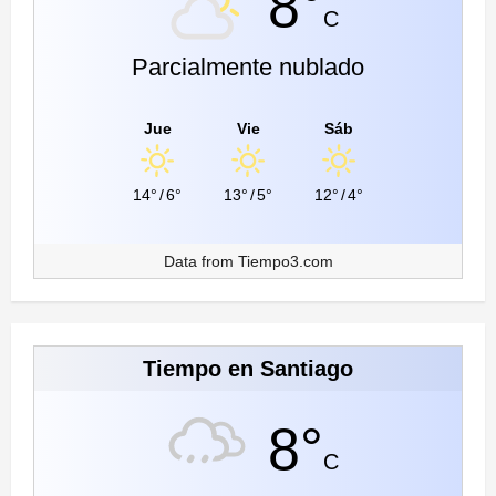
8°
C
Parcialmente nublado
Jue
Vie
Sáb
14°
/
6°
13°
/
5°
12°
/
4°
Data from
Tiempo3.com
Tiempo en Santiago
8°
C