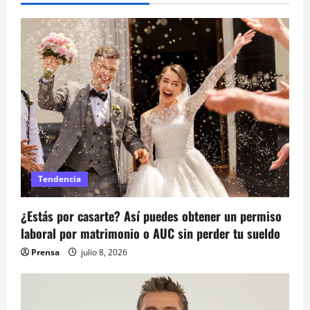
i
ó
n
d
e
e
n
Tendencia
t
¿Estás por casarte? Así puedes obtener un permiso
laboral por matrimonio o AUC sin perder tu sueldo
r
Prensa
julio 8, 2026
a
d