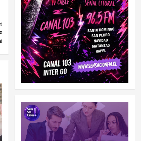
:
es
ía