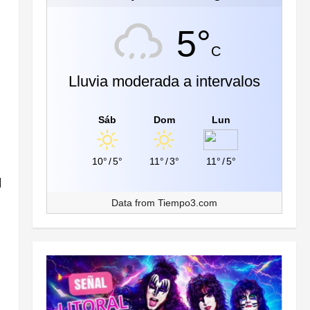
5°
C
Lluvia moderada a intervalos
Sáb
Dom
Lun
10°
/
5°
11°
/
3°
11°
/
5°
l
Data from
Tiempo3.com