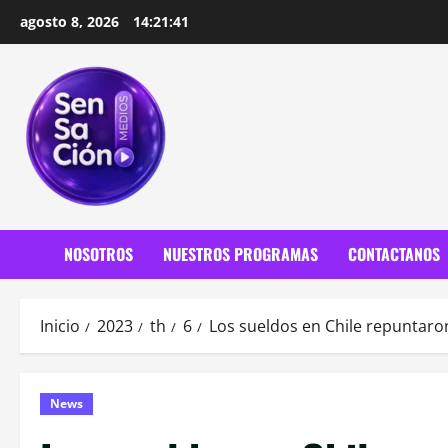
Saltar
agosto 8, 2026
14:21:42
al
contenido
NOSOTROS
NUESTROS PROGRAMAS
CONTACTANOS
Inicio
2023
th
6
Los sueldos en Chile repuntaron
News