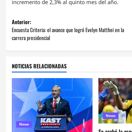
incremento de 2,3% al quinto mes del año.
N
Anterior:
Encuesta Criteria: el avance que logró Evelyn Matthei en la
a
carrera presidencial
v
e
NOTICIAS RELACIONADAS
g
a
c
i
News
ó
News
Se acabó la esp