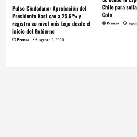
n
Chile para sell
Pulso Ciudadano: Aprobación del
d
Colo
Presidente Kast cae a 25,6% y
registra su nivel más bajo desde el
Prensa
agos
e
inicio del Gobierno
e
Prensa
agosto 2, 2026
n
t
r
a
d
a
s